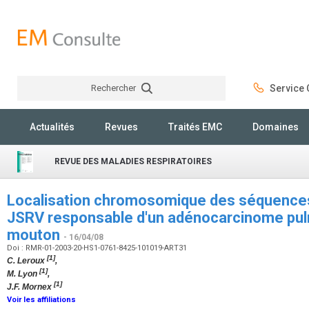
Rechercher
Service C
Rechercher
Actualités
Revues
Traités EMC
Domaines
REVUE DES MALADIES RESPIRATOIRES
Localisation chromosomique des séquence
JSRV responsable d'un adénocarcinome pulm
mouton
- 16/04/08
Doi : RMR-01-2003-20-HS1-0761-8425-101019-ART31
[1]
C. Leroux
,
[1]
M. Lyon
,
[1]
J.F. Mornex
Voir les affiliations