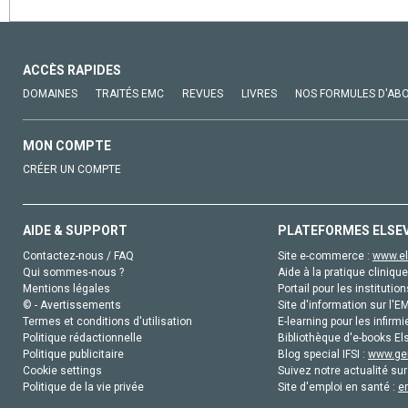
ACCÈS RAPIDES
DOMAINES
TRAITÉS EMC
REVUES
LIVRES
NOS FORMULES D'AB
MON COMPTE
CRÉER UN COMPTE
AIDE & SUPPORT
PLATEFORMES ELSE
Contactez-nous / FAQ
Site e-commerce :
www.el
Qui sommes-nous ?
Aide à la pratique clinique
Mentions légales
Portail pour les institution
© - Avertissements
Site d'information sur l'E
Termes et conditions d'utilisation
E-learning pour les infirmi
Politique rédactionnelle
Bibliothèque d'e-books Els
Politique publicitaire
Blog special IFSI :
www.gen
Cookie settings
Suivez notre actualité sur
Politique de la vie privée
Site d'emploi en santé :
e