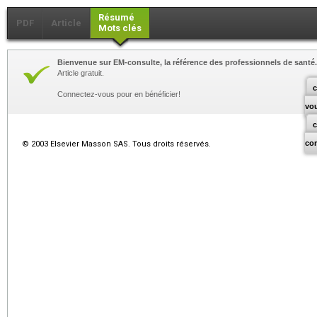
Résumé
PDF
Article
Mots clés
Bienvenue sur EM-consulte, la référence des professionnels de santé.
Article gratuit.
c
Connectez-vous pour en bénéficier!
vo
co
© 2003 Elsevier Masson SAS. Tous droits réservés.