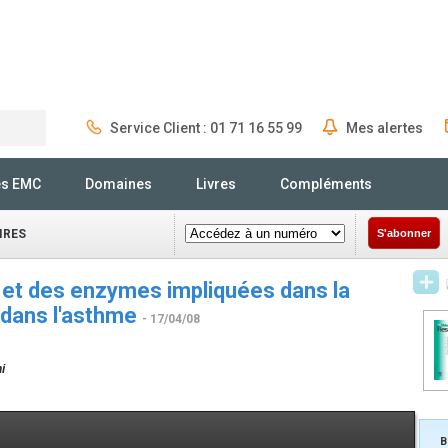
Service Client : 01 71 16 55 99
Mes alertes
Rechercher
és EMC
Domaines
Livres
Compléments
IRES
S'abonner
 et des enzymes impliquées dans la
 dans l'asthme
- 17/04/08
i
B