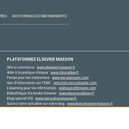
VRES
NOS FORMULES D'ABONNEMENTS
PLATEFORMES ELSEVIER MASSON
Site e-commerce :
www.elsevier-masson.fr
Aide à la pratique clinique :
www.clinicalkey.fr
Portail pour les institutions :
www.em-premium.com
Site d'information sur l'EMC :
emc-info.em-consulte.com
E-learning pour les infirmier(e)s :
pratique-infirmiere.com
Bibliothèque d'e-books Elsevier :
www.elsevierelibrary.fr
Blog special IFSI :
www.generationelsevier.fr
Suivez notre actualité sur notre blog :
www.blog-elsevier-masson.fr
Site d'emploi en santé :
emploisante.com