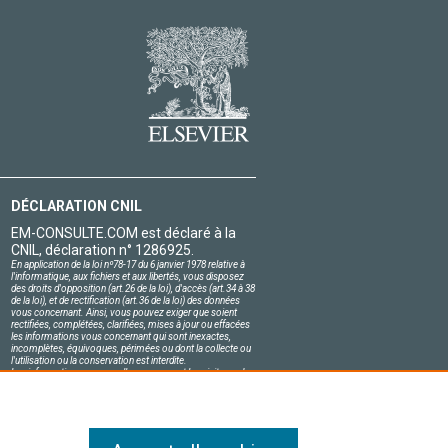
DÉCLARATION CNIL
EM-CONSULTE.COM est déclaré à la
CNIL, déclaration n° 1286925.
En application de la loi nº78-17 du 6 janvier 1978 relative à
l'informatique, aux fichiers et aux libertés, vous disposez
des droits d'opposition (art.26 de la loi), d'accès (art.34 à 38
de la loi), et de rectification (art.36 de la loi) des données
vous concernant. Ainsi, vous pouvez exiger que soient
rectifiées, complétées, clarifiées, mises à jour ou effacées
les informations vous concernant qui sont inexactes,
incomplètes, équivoques, périmées ou dont la collecte ou
l'utilisation ou la conservation est interdite.
Les informations personnelles concernant les visiteurs de
notre site, y compris leur identité, sont confidentielles.
Le responsable du site s'engage sur l'honneur à respecter
les conditions légales de confidentialité applicables en
France et à ne pas divulguer ces informations à des tiers.