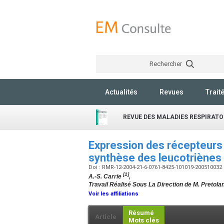
Rechercher
Actualités
Revues
Trait
REVUE DES MALADIES RESPIRATO
Expression des récepteurs
synthèse des leucotriènes
Doi : RMR-12-2004-21-6-0761-8425-101019-200510032
[1]
A.-S. Carrie
,
Travail Réalisé Sous La Direction de M. Pretolan
Voir les affiliations
Résumé
Article
Mots clés