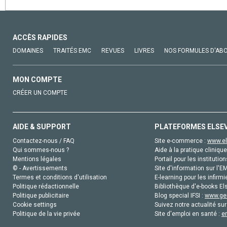
ACCÈS RAPIDES
DOMAINES
TRAITÉS EMC
REVUES
LIVRES
NOS FORMULES D'AB
MON COMPTE
CRÉER UN COMPTE
AIDE & SUPPORT
PLATEFORMES ELSE
Contactez-nous / FAQ
Site e-commerce :
www.el
Qui sommes-nous ?
Aide à la pratique clinique
Mentions légales
Portail pour les institution
© - Avertissements
Site d'information sur l'E
Termes et conditions d'utilisation
E-learning pour les infirmi
Politique rédactionnelle
Bibliothèque d'e-books Els
Politique publicitaire
Blog special IFSI :
www.gen
Cookie settings
Suivez notre actualité sur
Politique de la vie privée
Site d'emploi en santé :
e