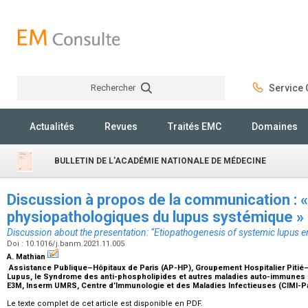
Rechercher
Service C
Rechercher
Actualités
Revues
Traités EMC
Domaines
BULLETIN DE L'ACADÉMIE NATIONALE DE MÉDECINE
Discussion à propos de la communication :
physiopathologiques du lupus systémique »
Discussion about the presentation: “Etiopathogenesis of systemic lupus 
Doi : 10.1016/j.banm.2021.11.005
A. Mathian
Assistance Publique–Hôpitaux de Paris (AP-HP), Groupement Hospitalier Pitié–
Lupus, le Syndrome des anti-phospholipides et autres maladies auto-immunes ra
E3M, Inserm UMRS, Centre d’Immunologie et des Maladies Infectieuses (CIMI-Par
Le texte complet de cet article est disponible en PDF.