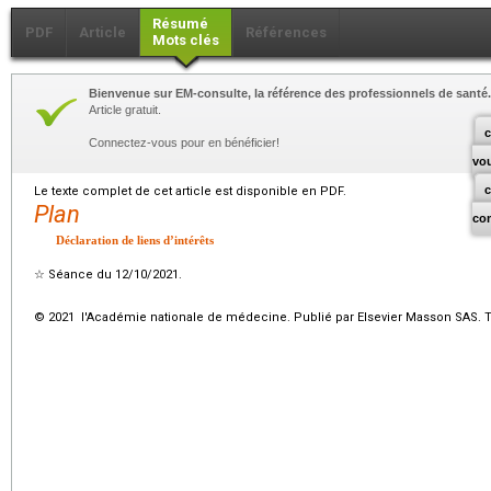
Résumé
PDF
Article
Références
Mots clés
Bienvenue sur EM-consulte, la référence des professionnels de santé.
Article gratuit.
c
Connectez-vous pour en bénéficier!
vo
Le texte complet de cet article est disponible en PDF.
Plan
co
Déclaration de liens d’intérêts
☆
Séance du 12/10/2021.
© 2021 l'Académie nationale de médecine. Publié par Elsevier Masson SAS. To