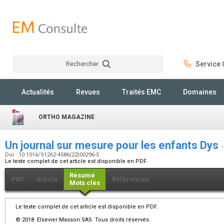
Rechercher
Service C
Rechercher
Actualités
Revues
Traités EMC
Domaines
ORTHO MAGAZINE
Un journal sur mesure pour les enfants Dys
-
Doi : 10.1016/S1262-4586(22)00296-5
Le texte complet de cet article est disponible en PDF.
Résumé
PDF
Article
Références
Mots clés
Le texte complet de cet article est disponible en PDF.
© 2018 Elsevier Masson SAS. Tous droits réservés.