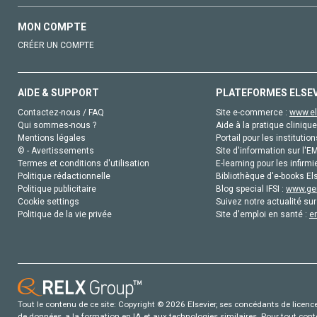
MON COMPTE
CRÉER UN COMPTE
AIDE & SUPPORT
PLATEFORMES ELSE
Contactez-nous / FAQ
Site e-commerce :
www.el
Qui sommes-nous ?
Aide à la pratique clinique
Mentions légales
Portail pour les institution
© - Avertissements
Site d'information sur l'E
Termes et conditions d'utilisation
E-learning pour les infirmi
Politique rédactionnelle
Bibliothèque d'e-books Els
Politique publicitaire
Blog special IFSI :
www.gen
Cookie settings
Suivez notre actualité sur
Politique de la vie privée
Site d'emploi en santé :
e
Tout le contenu de ce site: Copyright © 2026 Elsevier, ses concédants de licence e
de données, a la formation en IA et aux technologies similaires. Pour tout con