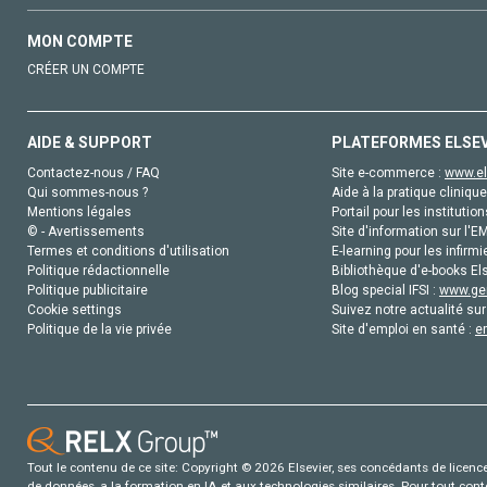
MON COMPTE
CRÉER UN COMPTE
AIDE & SUPPORT
PLATEFORMES ELSE
Contactez-nous / FAQ
Site e-commerce :
www.el
Qui sommes-nous ?
Aide à la pratique clinique
Mentions légales
Portail pour les institution
© - Avertissements
Site d'information sur l'E
Termes et conditions d'utilisation
E-learning pour les infirmi
Politique rédactionnelle
Bibliothèque d'e-books Els
Politique publicitaire
Blog special IFSI :
www.gen
Cookie settings
Suivez notre actualité sur
Politique de la vie privée
Site d'emploi en santé :
e
Tout le contenu de ce site: Copyright © 2026 Elsevier, ses concédants de licence e
de données, a la formation en IA et aux technologies similaires. Pour tout con