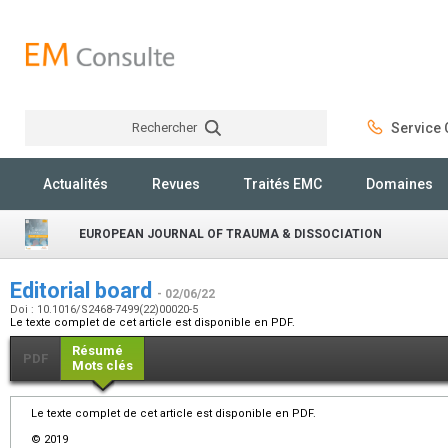
Rechercher
Service C
Rechercher
Actualités
Revues
Traités EMC
Domaines
EUROPEAN JOURNAL OF TRAUMA & DISSOCIATION
Editorial board
- 02/06/22
Doi : 10.1016/S2468-7499(22)00020-5
Le texte complet de cet article est disponible en PDF.
Résumé
PDF
Mots clés
Le texte complet de cet article est disponible en PDF.
© 2019