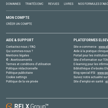
DOMAINES
TRAITÉS EMC
REVUES
LIVRES
NOS FORMULES D'AB
MON COMPTE
CRÉER UN COMPTE
AIDE & SUPPORT
PLATEFORMES ELSE
Contactez-nous / FAQ
Site e-commerce :
www.el
Qui sommes-nous ?
Aide à la pratique clinique
Mentions légales
Portail pour les institution
© - Avertissements
Site d'information sur l'E
Termes et conditions d'utilisation
E-learning pour les infirmi
Politique rédactionnelle
Bibliothèque d'e-books Els
Politique publicitaire
Blog special IFSI :
www.gen
Cookie settings
Suivez notre actualité sur
Politique de la vie privée
Site d'emploi en santé :
e