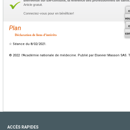
Bienvenue sur EM-consulte, la référence des professionnels de santé.
Article gratuit.
c
Connectez-vous pour en bénéficier!
vo
Plan
co
Déclaration de liens d’intérêts
☆
Séance du 8/02/2021.
© 2022 l'Académie nationale de médecine. Publié par Elsevier Masson SAS. To
ACCÈS RAPIDES