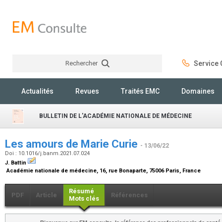
Rechercher
Service C
Rechercher
Actualités
Revues
Traités EMC
Domaines
BULLETIN DE L'ACADÉMIE NATIONALE DE MÉDECINE
Les amours de Marie Curie
- 13/06/22
Doi : 10.1016/j.banm.2021.07.024
J. Battin
Académie nationale de médecine, 16, rue Bonaparte, 75006 Paris, France
Résumé
PDF
Article
Références
Mots clés