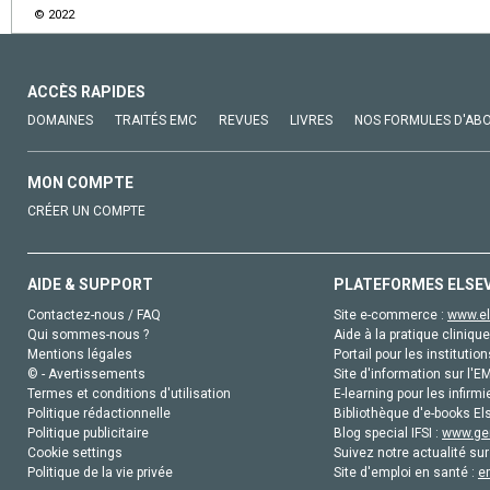
© 2022
ACCÈS RAPIDES
DOMAINES
TRAITÉS EMC
REVUES
LIVRES
NOS FORMULES D'AB
MON COMPTE
CRÉER UN COMPTE
AIDE & SUPPORT
PLATEFORMES ELSE
Contactez-nous / FAQ
Site e-commerce :
www.el
Qui sommes-nous ?
Aide à la pratique clinique
Mentions légales
Portail pour les institution
© - Avertissements
Site d'information sur l'E
Termes et conditions d'utilisation
E-learning pour les infirmi
Politique rédactionnelle
Bibliothèque d'e-books Els
Politique publicitaire
Blog special IFSI :
www.gen
Cookie settings
Suivez notre actualité sur
Politique de la vie privée
Site d'emploi en santé :
e