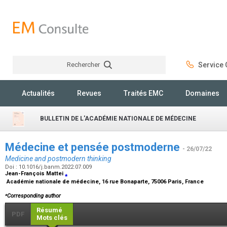
Rechercher
Service C
Rechercher
Actualités
Revues
Traités EMC
Domaines
BULLETIN DE L'ACADÉMIE NATIONALE DE MÉDECINE
Médecine et pensée postmoderne
- 26/07/22
Medicine and postmodern thinking
Doi : 10.1016/j.banm.2022.07.009
Jean-François Mattei
⁎
Académie nationale de médecine, 16 rue Bonaparte, 75006 Paris, France
⁎
Corresponding author
Résumé
PDF
Mots clés