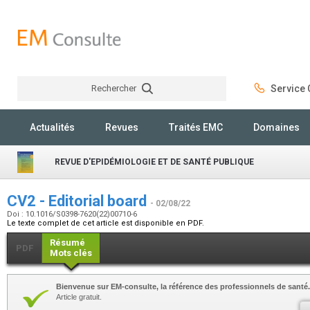
Rechercher
Service C
Rechercher
Actualités
Revues
Traités EMC
Domaines
REVUE D'EPIDÉMIOLOGIE ET DE SANTÉ PUBLIQUE
CV2 - Editorial board
- 02/08/22
Doi : 10.1016/S0398-7620(22)00710-6
Le texte complet de cet article est disponible en PDF.
Résumé
PDF
Mots clés
Bienvenue sur EM-consulte, la référence des professionnels de santé.
Article gratuit.