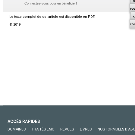
c
Connectez-vous pour en bénéficier!
vo
Le texte complet de cet article est disponible en PDF.
co
© 2019
ACCÈS RAPIDES
DOMAINES
TRAITÉS EMC
REVUES
LIVRES
NOS FORMULES D'AB