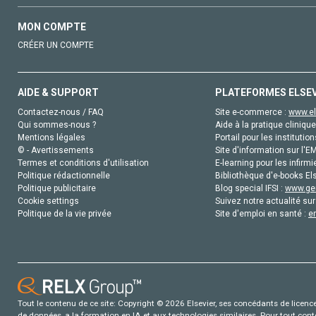
MON COMPTE
CRÉER UN COMPTE
AIDE & SUPPORT
PLATEFORMES ELSE
Contactez-nous / FAQ
Site e-commerce :
www.el
Qui sommes-nous ?
Aide à la pratique clinique
Mentions légales
Portail pour les institution
© - Avertissements
Site d'information sur l'E
Termes et conditions d'utilisation
E-learning pour les infirmi
Politique rédactionnelle
Bibliothèque d'e-books Els
Politique publicitaire
Blog special IFSI :
www.gen
Cookie settings
Suivez notre actualité sur
Politique de la vie privée
Site d'emploi en santé :
e
Tout le contenu de ce site: Copyright © 2026 Elsevier, ses concédants de licence e
de données, a la formation en IA et aux technologies similaires. Pour tout con