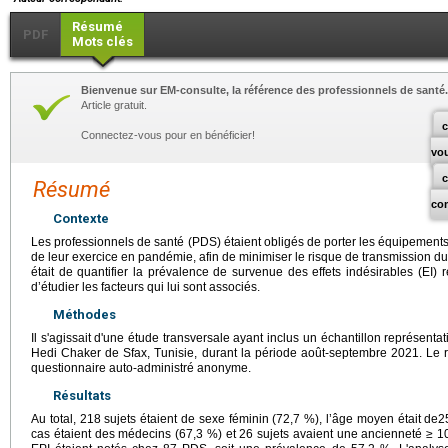
Résumé
PDF
Mots clés
Bienvenue sur EM-consulte, la référence des professionnels de santé.
Article gratuit.
c
Connectez-vous pour en bénéficier!
vo
Résumé
co
Contexte
Les professionnels de santé (PDS) étaient obligés de porter les équipements 
de leur exercice en pandémie, afin de minimiser le risque de transmission du 
était de quantifier la prévalence de survenue des effets indésirables (EI) 
d’étudier les facteurs qui lui sont associés.
Méthodes
Il s'agissait d'une étude transversale ayant inclus un échantillon représe
Hedi Chaker de Sfax, Tunisie, durant la période août-septembre 2021. Le r
questionnaire auto-administré anonyme.
Résultats
Au total, 218 sujets étaient de sexe féminin (72,7 %), l’âge moyen était de2
cas étaient des médecins (67,3 %) et 26 sujets avaient une ancienneté ≥ 10 