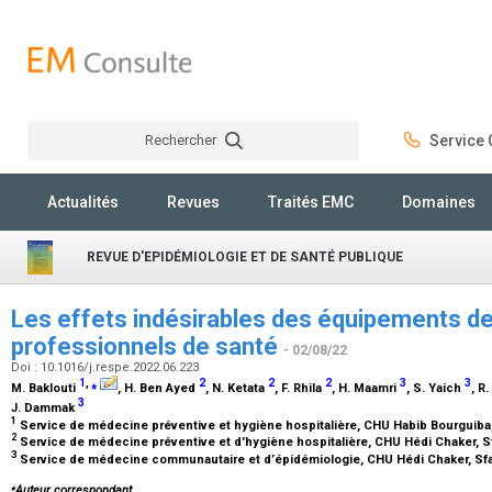
Rechercher
Service C
Rechercher
Actualités
Revues
Traités EMC
Domaines
REVUE D'EPIDÉMIOLOGIE ET DE SANTÉ PUBLIQUE
Les effets indésirables des équipements de
professionnels de santé
- 02/08/22
Doi : 10.1016/j.respe.2022.06.223
1
,
⁎
2
2
2
3
3
M. Baklouti
, H. Ben Ayed
, N. Ketata
, F. Rhila
, H. Maamri
, S. Yaich
, R
3
J. Dammak
1
Service de médecine préventive et hygiène hospitalière, CHU Habib Bourguiba
2
Service de médecine préventive et d'hygiène hospitalière, CHU Hédi Chaker, S
3
Service de médecine communautaire et d’épidémiologie, CHU Hédi Chaker, Sf
⁎
Auteur correspondant.