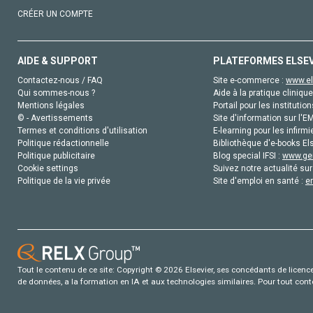
CRÉER UN COMPTE
AIDE & SUPPORT
PLATEFORMES ELSE
Contactez-nous / FAQ
Site e-commerce :
www.el
Qui sommes-nous ?
Aide à la pratique clinique
Mentions légales
Portail pour les institution
© - Avertissements
Site d'information sur l'E
Termes et conditions d'utilisation
E-learning pour les infirmi
Politique rédactionnelle
Bibliothèque d'e-books Els
Politique publicitaire
Blog special IFSI :
www.gen
Cookie settings
Suivez notre actualité sur
Politique de la vie privée
Site d'emploi en santé :
e
Tout le contenu de ce site: Copyright © 2026 Elsevier, ses concédants de licence e
de données, a la formation en IA et aux technologies similaires. Pour tout con