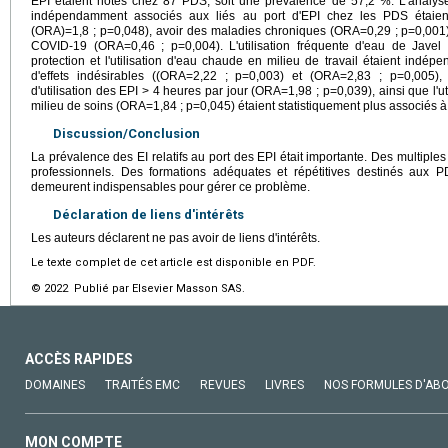
EPI étaient notés chez 87 PDS, soit une prévalence de 57,2 %. L'analyse
indépendamment associés aux liés au port d'EPI chez les PDS étaien
(ORA)=1,8 ; p=0,048), avoir des maladies chroniques (ORA=0,29 ; p=0,001) e
COVID-19 (ORA=0,46 ; p=0,004). L'utilisation fréquente d'eau de Javel 
protection et l'utilisation d'eau chaude en milieu de travail étaient ind
d'effets indésirables ((ORA=2,22 ; p=0,003) et (ORA=2,83 ; p=0,005)
d'utilisation des EPI > 4 heures par jour (ORA=1,98 ; p=0,039), ainsi que l'ut
milieu de soins (ORA=1,84 ; p=0,045) étaient statistiquement plus associés 
Discussion/Conclusion
La prévalence des EI relatifs au port des EPI était importante. Des multiple
professionnels. Des formations adéquates et répétitives destinés aux
demeurent indispensables pour gérer ce problème.
Déclaration de liens d'intérêts
Les auteurs déclarent ne pas avoir de liens d'intérêts.
Le texte complet de cet article est disponible en PDF.
© 2022 Publié par Elsevier Masson SAS.
ACCÈS RAPIDES
DOMAINES
TRAITÉS EMC
REVUES
LIVRES
NOS FORMULES D'AB
MON COMPTE