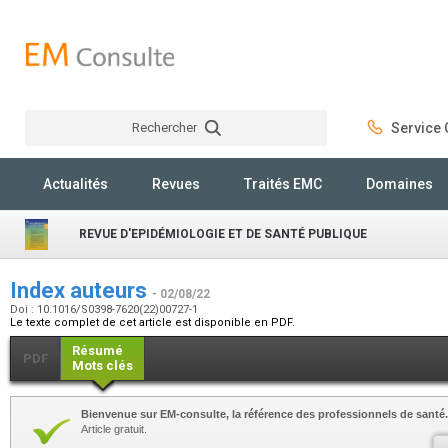
Rechercher
Service C
Rechercher
Actualités
Revues
Traités EMC
Domaines
REVUE D'EPIDÉMIOLOGIE ET DE SANTÉ PUBLIQUE
Index auteurs
- 02/08/22
Doi : 10.1016/S0398-7620(22)00727-1
Le texte complet de cet article est disponible en PDF.
Résumé
PDF
Mots clés
Bienvenue sur EM-consulte, la référence des professionnels de santé.
Article gratuit.