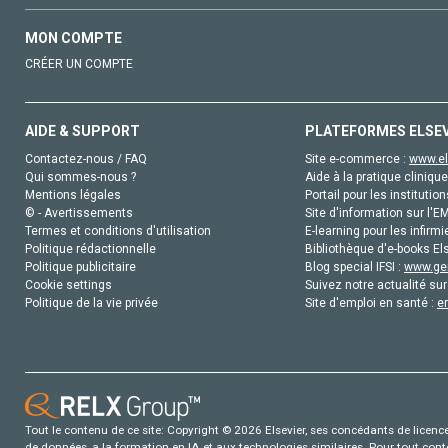
MON COMPTE
CRÉER UN COMPTE
AIDE & SUPPORT
PLATEFORMES ELSE
Contactez-nous / FAQ
Site e-commerce :
www.el
Qui sommes-nous ?
Aide à la pratique clinique
Mentions légales
Portail pour les institution
© - Avertissements
Site d'information sur l'E
Termes et conditions d'utilisation
E-learning pour les infirmi
Politique rédactionnelle
Bibliothèque d'e-books Els
Politique publicitaire
Blog special IFSI :
www.gen
Cookie settings
Suivez notre actualité sur
Politique de la vie privée
Site d'emploi en santé :
e
Tout le contenu de ce site: Copyright © 2026 Elsevier, ses concédants de licence e
de données, a la formation en IA et aux technologies similaires. Pour tout con