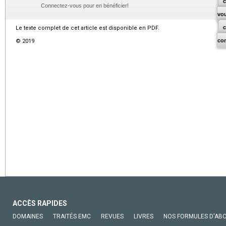
c
Connectez-vous pour en bénéficier!
vo
Le texte complet de cet article est disponible en PDF.
co
© 2019
ACCÈS RAPIDES
DOMAINES
TRAITÉS EMC
REVUES
LIVRES
NOS FORMULES D'AB