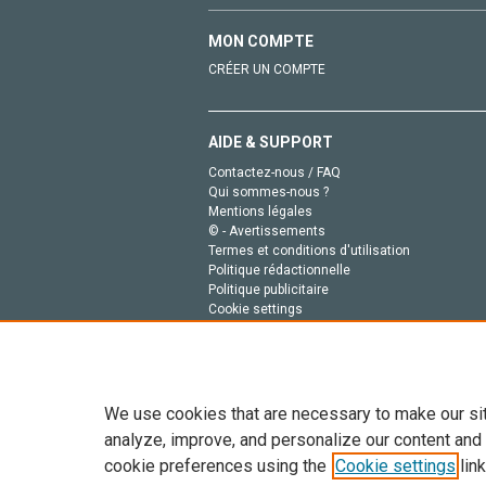
MON COMPTE
CRÉER UN COMPTE
AIDE & SUPPORT
Contactez-nous / FAQ
Qui sommes-nous ?
Mentions légales
© - Avertissements
Termes et conditions d'utilisation
Politique rédactionnelle
Politique publicitaire
Cookie settings
Politique de la vie privée
We use cookies that are necessary to make our si
analyze, improve, and personalize our content and
cookie preferences using the
Cookie settings
link
Tout le contenu de ce site: Copyright © 2026 Else
de données, a la formation en IA et aux technol