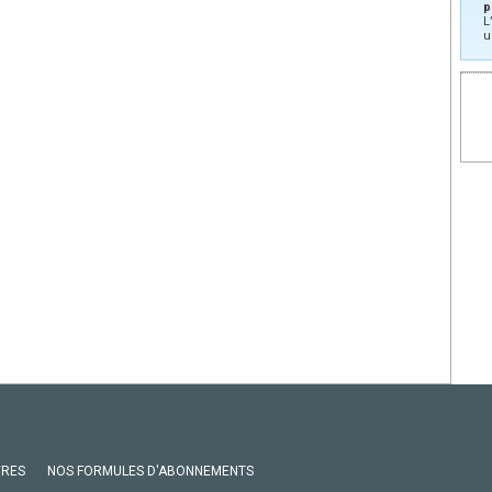
p
L
u
VRES
NOS FORMULES D'ABONNEMENTS