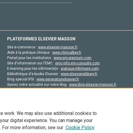
PLATEFORMES ELSEVIER MASSON
Site e-commerce :
www.elsevier-masson.fr
Aide à la pratique clinique :
www.clinicalkey.fr
Portail pour les institutions :
www.em-premium.com
Site d'information sur l'EMC :
emc-info.em-consulte.com
E-learning pour les infirmier(e)s :
pratique-infirmiere.com
Bibliothèque d'e-books Elsevier :
www.elsevierelibrary.fr
Blog special IFSI :
www.generationelsevier.fr
Suivez notre actualité sur notre blog :
www.blog-elsevier-masson.fr
Site d'emploi en santé :
emploisante.com
te work. We may also use additional cookies to
 your digital experience. You can manage your
. For more information, see our
Cookie Policy
vier, ses concédants de licence et ses contributeurs. Tout les droits sont réservés, y 
ogies similaires. Pour tout contenu en libre accès, les conditions de licence Creati