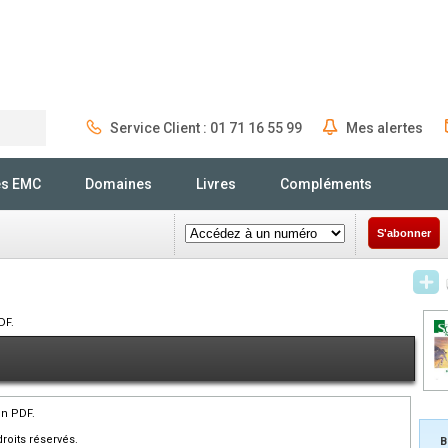
Service Client : 01 71 16 55 99
Mes alertes
Rechercher
és EMC
Domaines
Livres
Compléments
S'abonner
DF.
en PDF.
roits réservés.
B