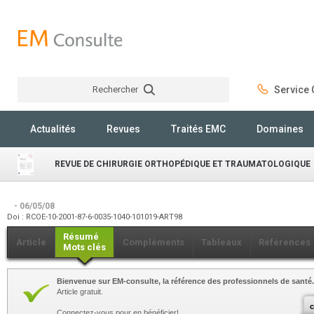
Rechercher
Service C
Rechercher
Actualités
Revues
Traités EMC
Domaines
REVUE DE CHIRURGIE ORTHOPÉDIQUE ET TRAUMATOLOGIQUE
- 06/05/08
Doi : RCOE-10-2001-87-6-0035-1040-101019-ART98
Résumé
Article
Compléments
Tableaux
Références
Mots clés
Bienvenue sur EM-consulte, la référence des professionnels de santé.
Article gratuit.
c
Connectez-vous pour en bénéficier!