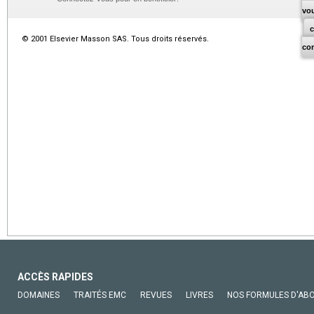
vo
© 2001 Elsevier Masson SAS. Tous droits réservés.
co
ACCÈS RAPIDES
DOMAINES
TRAITÉS EMC
REVUES
LIVRES
NOS FORMULES D'AB