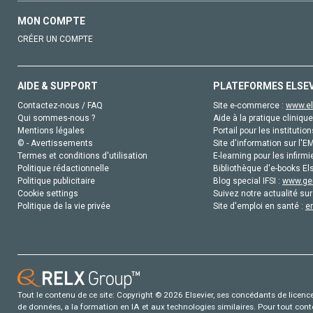
MON COMPTE
CRÉER UN COMPTE
AIDE & SUPPORT
PLATEFORMES ELSE
Contactez-nous / FAQ
Site e-commerce :
www.el
Qui sommes-nous ?
Aide à la pratique clinique
Mentions légales
Portail pour les institution
© - Avertissements
Site d'information sur l'E
Termes et conditions d'utilisation
E-learning pour les infirmi
Politique rédactionnelle
Bibliothèque d'e-books Els
Politique publicitaire
Blog special IFSI :
www.gen
Cookie settings
Suivez notre actualité sur
Politique de la vie privée
Site d'emploi en santé :
e
Tout le contenu de ce site: Copyright © 2026 Elsevier, ses concédants de licence e
de données, a la formation en IA et aux technologies similaires. Pour tout con