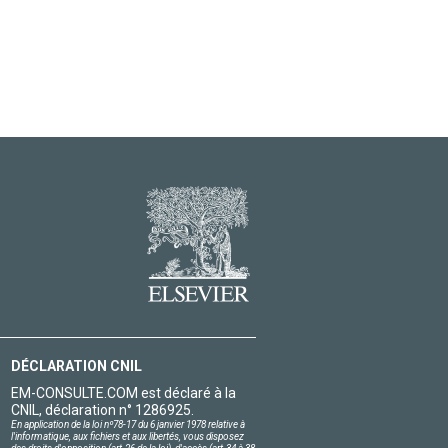
DÉCLARATION CNIL
EM-CONSULTE.COM est déclaré à la
CNIL, déclaration n° 1286925.
En application de la loi nº78-17 du 6 janvier 1978 relative à
l'informatique, aux fichiers et aux libertés, vous disposez