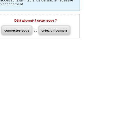
’accès au texte intégral de cet article nécessite
n abonnement.
Déjà abonné à cette revue ?
connectez-vous
ou
créez un compte