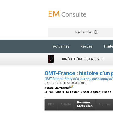
Rechercher
Actualités
Revues
Trait
KINÉSITHÉRAPIE, LA REVUE
OMT-France : histoire d’un 
OMT-France: Story of a journey, philosophy of 
Doi : 10.1016/j.kine.2023.09.011
Aurore Mambriani
3, rue Richard-de-Foulon, 52200 Langres, France
Résumé
PDF
Article
Figures
Mots clés