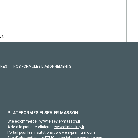
vés.
VRES
NOS FORMULES D'ABONNEMENTS
PLATEFORMES ELSEVIER MASSON
Site e-commerce :
www.elsevier-masson.fr
Aide à la pratique clinique :
www.clinicalkey.fr
Portail pour les institutions :
www.em-premium.com
Site d'information sur l'EMC :
emc-info.em-consulte.com