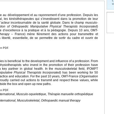
L
u
fique au développement et au rayonnement d’une profession. Depuis les
al, les kinésithérapeutes qui s’investissent dans la promotion de leur
d’acteur incontournable de la santé globale. Dans le champ musculo-
ation of Orthopaedic Manipulative Physical Therapists Incorporated
)
 d’excellence à la pratique et à la pédagogie. Depuis 10 ans, OMT-
Therapy
– France) mène fièrement des actions pour transmettre et
 liberté, essentielle, de se permettre de sortir du cadre et ouvrir de
en PDF.
ies is beneficial to the development and influence of a profession. From
 physiotherapists who invest in the promotion of their profession have
a key partner in global health. In the musculoskeletal field, IFOMPT
ipulative Physical Therapists Incorporated
) has been working for 50
ractice and education. For the past 10 years, OMT-France (
Organisation
oudly carried out actions to transmit and respect these values, while
outside the box and open up new paths.
en PDF.
nternational, Musculo-squelettique, Thérapie manuelle orthopédique
International, Musculoskeletal, Orthopaedic manual therapy