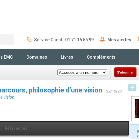
Service Client : 01 71 16 55 99
Mes alertes
Rechercher
és EMC
Domaines
Livres
Compléments
S'abonner
parcours, philosophie d’une vision
- 22/12/23
a vision
Références
B
p