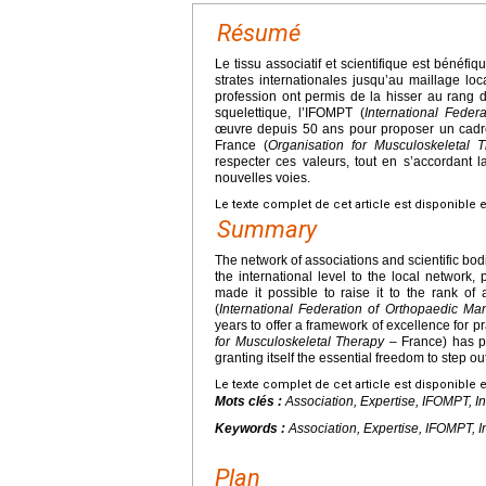
Résumé
Le tissu associatif et scientifique est béné
strates internationales jusqu’au maillage loc
profession ont permis de la hisser au rang 
squelettique, l’IFOMPT (
International Feder
œuvre depuis 50 ans pour proposer un cadre
France (
Organisation for Musculoskeletal 
respecter ces valeurs, tout en s’accordant la
nouvelles voies.
Le texte complet de cet article est disponible 
Summary
The network of associations and scientific bod
the international level to the local network,
made it possible to raise it to the rank of 
(
International Federation of Orthopaedic Man
years to offer a framework of excellence for p
for Musculoskeletal Therapy
– France) has pr
granting itself the essential freedom to step 
Le texte complet de cet article est disponible 
Mots clés :
Association, Expertise, IFOMPT, I
Keywords :
Association, Expertise, IFOMPT, 
Plan