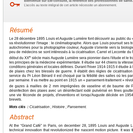
Bienvenue sur EM-consulte, la référence des professionnels de santé.
L’accès au texte intégral de cet article nécessite un abonnement.
Résumé
Le 28 décembre 1895 Louis et Auguste Lumière font découvrir au public du «
va révolutionner l'image : le cinématographe. Alors que Louis poursuit ses t
autochromes pour la photographie couleur, Auguste s'oriente vers la biolog
peu de médecins se sont intéressés à la cicatrisation. Carrel et Lecomte du
e
début du XX
siècle mais Auguste Lumière sera pionnier dans l'étude et le tr
les principes de la médecine expérimentale. Il étudie sur 44 chiens la vitesse 
conditions générales et locales définies. Durant l'hiver 1914-1915 il étudie à
de plaies chez les blessés de guerre. Il établit des règles de cicatrisati
service du Pr Léon Bérard il est choqué par la fétidité des salles où les 
par semaine. Il va mettre au point en 1915 un « pansement-traitement » révolut
de gazes à mailles de 2 mm imprégnées de vaseline et de baume de Pé
désinfection des plaies avec un désinfectant iodé pulvérisé en fines goutt
une vie féconde de projets, d'inventions et lorsqu'Auguste décède en 195
brevets.
Mots clés :
Cicatrisation ; Histoire ; Pansement.
Abstract
At the “Grand Café” in Paris, on december 28, 1895 Louis and Auguste L
technical innovation that revolutionized the nascent motion picture. It was th