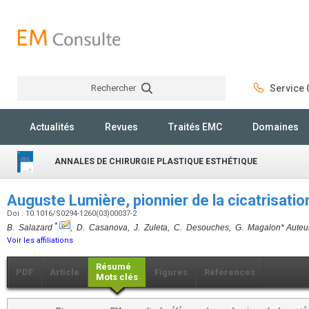
Rechercher
Service C
Rechercher
Actualités
Revues
Traités EMC
Domaines
ANNALES DE CHIRURGIE PLASTIQUE ESTHÉTIQUE
Auguste Lumière, pionnier de la cicatrisat
Doi : 10.1016/S0294-1260(03)00037-2
*
B. Salazard
, D. Casanova, J. Zuleta, C. Desouches, G. Magalon
* Auteu
Voir les affiliations
Résumé
PDF
Article
Figures
Références
Mots clés