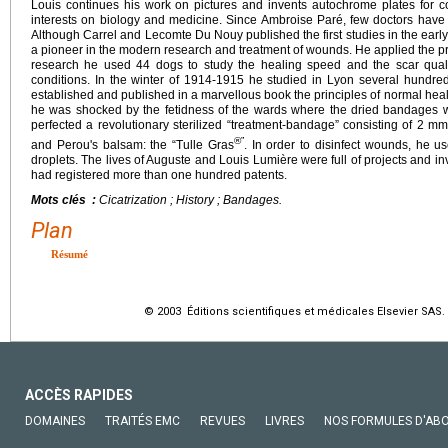
Louis continues his work on pictures and invents autochrome plates for c
interests on biology and medicine. Since Ambroise Paré, few doctors have 
Although Carrel and Lecomte Du Nouy published the first studies in the earl
a pioneer in the modern research and treatment of wounds. He applied the pri
research he used 44 dogs to study the healing speed and the scar quali
conditions. In the winter of 1914-1915 he studied in Lyon several hundre
established and published in a marvellous book the principles of normal heal
he was shocked by the fetidness of the wards where the dried bandages
perfected a revolutionary sterilized “treatment-bandage” consisting of 2 m
®”
and Perou's balsam: the “Tulle Gras
. In order to disinfect wounds, he us
droplets. The lives of Auguste and Louis Lumière were full of projects and 
had registered more than one hundred patents.
Mots clés :
Cicatrization ; History ; Bandages.
Plan
Résumé
© 2003 Éditions scientifiques et médicales Elsevier SAS. 
ACCÈS RAPIDES
DOMAINES
TRAITÉS EMC
REVUES
LIVRES
NOS FORMULES D'AB