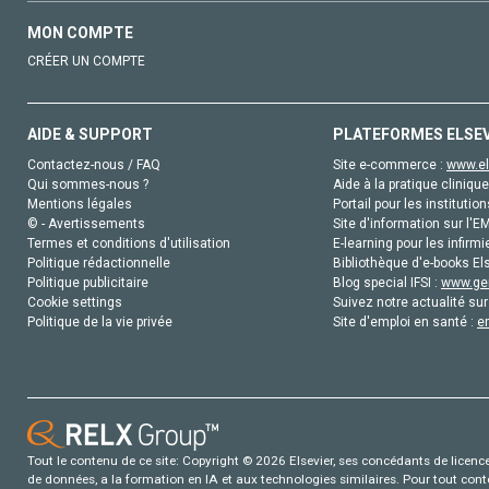
MON COMPTE
CRÉER UN COMPTE
AIDE & SUPPORT
PLATEFORMES ELSE
Contactez-nous / FAQ
Site e-commerce :
www.el
Qui sommes-nous ?
Aide à la pratique clinique
Mentions légales
Portail pour les institution
© - Avertissements
Site d'information sur l'E
Termes et conditions d'utilisation
E-learning pour les infirmi
Politique rédactionnelle
Bibliothèque d'e-books Els
Politique publicitaire
Blog special IFSI :
www.gen
Cookie settings
Suivez notre actualité sur
Politique de la vie privée
Site d'emploi en santé :
e
Tout le contenu de ce site: Copyright © 2026 Elsevier, ses concédants de licence e
de données, a la formation en IA et aux technologies similaires. Pour tout con