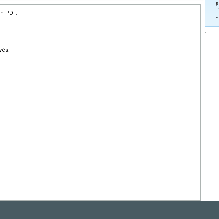
p
L
en PDF.
u
vés.