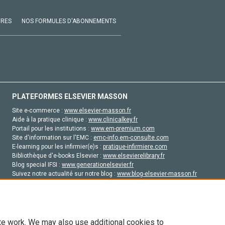
VRES
NOS FORMULES D'ABONNEMENTS
PLATEFORMES ELSEVIER MASSON
Site e-commerce :
www.elsevier-masson.fr
Aide à la pratique clinique :
www.clinicalkey.fr
Portail pour les institutions :
www.em-premium.com
Site d'information sur l'EMC :
emc-info.em-consulte.com
E-learning pour les infirmier(e)s :
pratique-infirmiere.com
Bibliothèque d'e-books Elsevier :
www.elsevierelibrary.fr
Blog special IFSI :
www.generationelsevier.fr
Suivez notre actualité sur notre blog :
www.blog-elsevier-masson.fr
Site d'emploi en santé :
emploisante.com
te work. We may also use additional cookies to