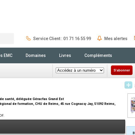
Service Client : 01 71 16 55 99
Mes alertes
Rechercher
és EMC
Domaines
Livres
Compléments
S'abonner
de santé, déléguée Géracfas Grand Est
 régional de formation, CHU de Reims, 45 rue Cognacq-Jay, 51092 Reims,
DF.
B