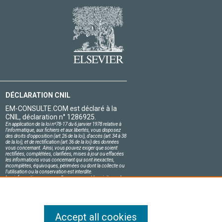
DÉCLARATION CNIL
EM-CONSULTE.COM est déclaré à la
CNIL, déclaration n° 1286925.
En application de la loi nº78-17 du 6 janvier 1978 relative à
l'informatique, aux fichiers et aux libertés, vous disposez
des droits d'opposition (art.26 de la loi), d'accès (art.34 à 38
de la loi), et de rectification (art.36 de la loi) des données
vous concernant. Ainsi, vous pouvez exiger que soient
rectifiées, complétées, clarifiées, mises à jour ou effacées
les informations vous concernant qui sont inexactes,
incomplètes, équivoques, périmées ou dont la collecte ou
l'utilisation ou la conservation est interdite.
Les informations personnelles concernant les visiteurs de
notre site, y compris leur identité, sont confidentielles.
Le responsable du site s'engage sur l'honneur à respecter
les conditions légales de confidentialité applicables en
France et à ne pas divulguer ces informations à des tiers.
Accept all cookies