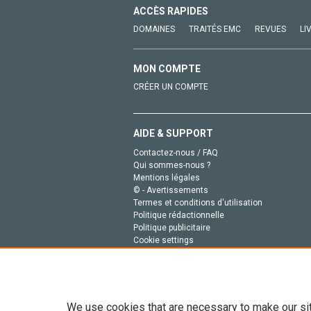
ACCÈS RAPIDES
DOMAINES
TRAITÉS EMC
REVUES
LI
MON COMPTE
CRÉER UN COMPTE
AIDE & SUPPORT
Contactez-nous / FAQ
Qui sommes-nous ?
Mentions légales
© - Avertissements
Termes et conditions d'utilisation
Politique rédactionnelle
Politique publicitaire
Cookie settings
Politique de la vie privée
We use cookies that are necessary to make our si