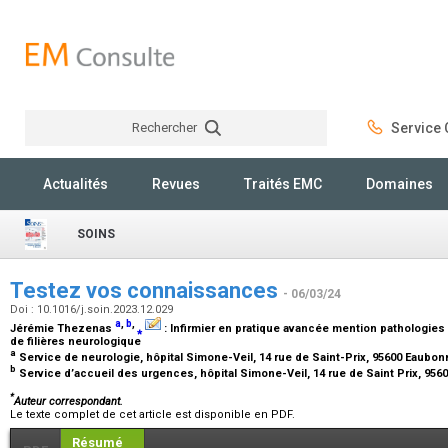
Rechercher
Service C
Rechercher
Actualités
Revues
Traités EMC
Domaines
SOINS
Testez vos connaissances
- 06/03/24
Doi : 10.1016/j.soin.2023.12.029
a
,
b
,
Jérémie Thezenas
⁎
:
Infirmier en pratique avancée mention pathologies
de filières neurologique
a
Service de neurologie, hôpital Simone-Veil, 14 rue de Saint-Prix, 95600 Eaubo
b
Service d’accueil des urgences, hôpital Simone-Veil, 14 rue de Saint Prix, 95
*
Auteur correspondant.
Le texte complet de cet article est disponible en PDF.
Résumé