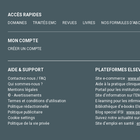
ACCÈS RAPIDES
DOMAINES
TRAITÉS EMC
REVUES
LIVRES
NOS FORMULES D'AB
MON COMPTE
CRÉER UN COMPTE
AIDE & SUPPORT
PLATEFORMES ELSE
Contactez-nous / FAQ
Site e-commerce :
www.el
Qui sommes-nous ?
Aide à la pratique clinique
Mentions légales
Portail pour les institution
© - Avertissements
Site d'information sur l'E
Termes et conditions d'utilisation
E-learning pour les infirmi
Politique rédactionnelle
Bibliothèque d'e-books Els
Politique publicitaire
Blog special IFSI :
www.gen
Cookie settings
Suivez notre actualité sur
Politique de la vie privée
Site d'emploi en santé :
e