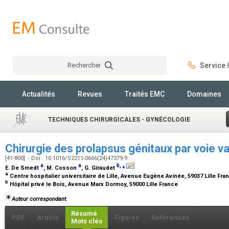
Rechercher
Service C
Rechercher
Actualités
Revues
Traités EMC
Domaines
TECHNIQUES CHIRURGICALES - GYNÉCOLOGIE
Chirurgie des prolapsus génitaux par voie v
[41-800] - Doi : 10.1016/S2211-0666(24)47379-9
a
a
b
,
⁎
E. De Smedt
, M. Cosson
, G. Giraudet
a
Centre hospitalier universitaire de Lille, Avenue Eugène Avinée, 59037 Lille Fr
b
Hôpital privé le Bois, Avenue Marx Dormoy, 59000 Lille France
Auteur correspondant.
Résumé
PDF
Article
Figures
Références
Mots clés