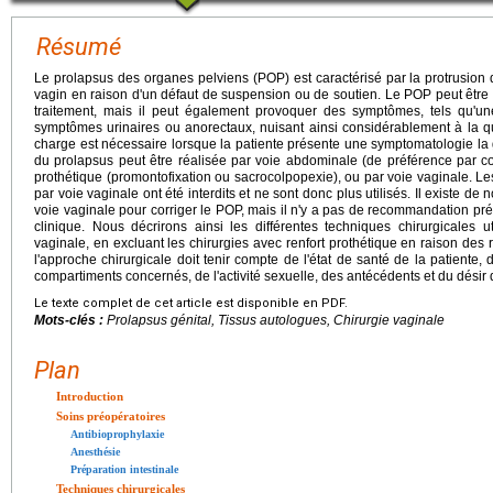
Résumé
Le prolapsus des organes pelviens (POP) est caractérisé par la protrusion 
vagin en raison d'un défaut de suspension ou de soutien. Le POP peut êtr
traitement, mais il peut également provoquer des symptômes, tels qu'un
symptômes urinaires ou anorectaux, nuisant ainsi considérablement à la q
charge est nécessaire lorsque la patiente présente une symptomatologie la 
du prolapsus peut être réalisée par voie abdominale (de préférence par cœl
prothétique (promontofixation ou sacrocolpopexie), ou par voie vaginale. Le
par voie vaginale ont été interdits et ne sont donc plus utilisés. Il existe d
voie vaginale pour corriger le POP, mais il n'y a pas de recommandation préf
clinique. Nous décrirons ainsi les différentes techniques chirurgicales 
vaginale, en excluant les chirurgies avec renfort prothétique en raison de
l'approche chirurgicale doit tenir compte de l'état de santé de la patiente
compartiments concernés, de l'activité sexuelle, des antécédents et du désir de 
Le texte complet de cet article est disponible en PDF.
Mots-clés :
Prolapsus génital, Tissus autologues, Chirurgie vaginale
Plan
Introduction
Soins préopératoires
Antibioprophylaxie
Anesthésie
Préparation intestinale
Techniques chirurgicales