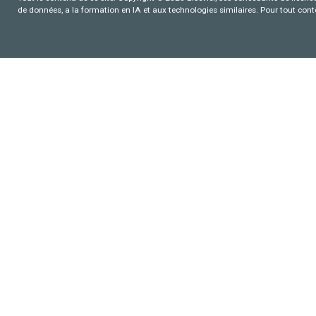
de données, a la formation en IA et aux technologies similaires. Pour tout con