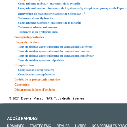
Compartiment antérieur : traitement de la cystocèle
Compartiment médian : traitement de l'hystérocèle/hystéroptose ou prolapsus de l'apex v
[
,
]
Intervention de Manchester et artifice de Shirodkar
Traitement d'une élythrocèle
Compartiment postérieur : traitement de la rectocèle
Traitements tricompartimentaux
Traitement d'un prolapsus rectal
Soins postopératoires
Risque de récidive
Taux de récidive après traitement du compartiment antérieur
Taux de récidive après traitement du compartiment médian
Taux de récidive après traitement du compartiment postérieur
Taux de récidive après un colpocléisis
Complications
Complications peropératoires
Complications postopératoires
Intérêt de la préservation utérine
Conclusion
Déclaration de liens d'intérêts
© 2024 Elsevier Masson SAS. Tous droits réservés.
ACCÈS RAPIDES
DOMAINES
TRAITÉS EMC
REVUES
LIVRES
NOS FORMULES D'AB