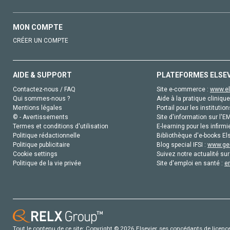
MON COMPTE
CRÉER UN COMPTE
AIDE & SUPPORT
PLATEFORMES ELSE
Contactez-nous / FAQ
Site e-commerce :
www.el
Qui sommes-nous ?
Aide à la pratique clinique
Mentions légales
Portail pour les institution
© - Avertissements
Site d'information sur l'E
Termes et conditions d'utilisation
E-learning pour les infirmi
Politique rédactionnelle
Bibliothèque d'e-books Els
Politique publicitaire
Blog special IFSI :
www.gen
Cookie settings
Suivez notre actualité sur
Politique de la vie privée
Site d'emploi en santé :
e
Tout le contenu de ce site: Copyright © 2026 Elsevier, ses concédants de licence e