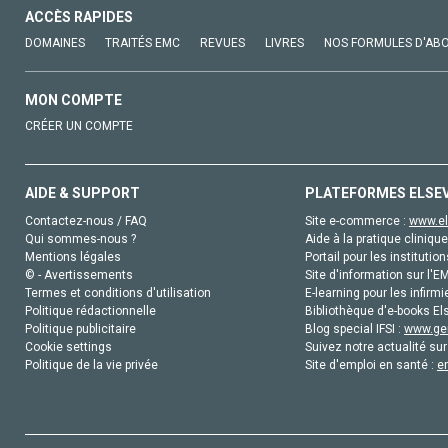
ACCÈS RAPIDES
DOMAINES
TRAITÉS EMC
REVUES
LIVRES
NOS FORMULES D'AB
MON COMPTE
CRÉER UN COMPTE
AIDE & SUPPORT
PLATEFORMES ELSE
Contactez-nous / FAQ
Site e-commerce :
www.el
Qui sommes-nous ?
Aide à la pratique clinique
Mentions légales
Portail pour les institution
© - Avertissements
Site d'information sur l'E
Termes et conditions d'utilisation
E-learning pour les infirmi
Politique rédactionnelle
Bibliothèque d'e-books Els
Politique publicitaire
Blog special IFSI :
www.gen
Cookie settings
Suivez notre actualité sur
Politique de la vie privée
Site d'emploi en santé :
e