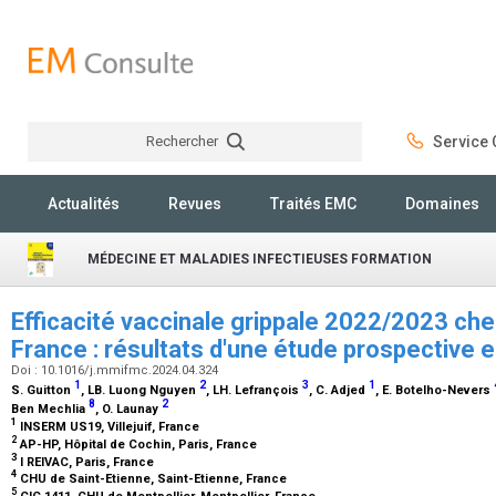
Rechercher
Service C
Rechercher
Actualités
Revues
Traités EMC
Domaines
MÉDECINE ET MALADIES INFECTIEUSES FORMATION
Efficacité vaccinale grippale 2022/2023 chez
France : résultats d'une étude prospective e
Doi : 10.1016/j.mmifmc.2024.04.324
1
2
3
1
S. Guitton
, LB. Luong Nguyen
, LH. Lefrançois
, C. Adjed
, E. Botelho-Nevers
8
2
Ben Mechlia
, O. Launay
1
INSERM US19, Villejuif, France
2
AP-HP, Hôpital de Cochin, Paris, France
3
I REIVAC, Paris, France
4
CHU de Saint-Etienne, Saint-Etienne, France
5