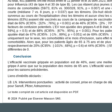
Au total, 401 patients ont été inclus entre le 11 janvier et le 30 avril 2023,
pour Influenza (43 de type A et 30 de type B). Les cas étaient plus jeunes
moins de comorbidités (59/73, 81% vs. 300/328, 91%, p = 0.007) et une d
courte (médiane 7 vs. 8 jours, p = 0.037) que les témoins. Dix-huit déc
survenus au cours de l'hospitalisation chez les témoins et aucun chez les 
témoins (63%) avaient été vaccinés au cours de la campagne de vaccinatio
était de 60% (IC95% : [32% ; 76%], p < 0.001) et de 46% (IC95% : [3% ; 70%
facteurs de confusion potentiels. L'EV non ajustée des grippes A et B était,
59%], p = 0.5) et de 88% (IC95% : [67% ; 95%], p < 0.001). Pour les pati
ajustée était de 67% (IC95% : [-1% ; 89%], p = 0.051) et de 69% (IC95% : [
uniquement sur le sexe, les comorbidités et le mois d'inclusion, sans effet n
comorbidités. Alors que, pour les patients âgés de 65 à 75 ans et de plus
respectivement de 20% (IC95% : [-101% ; 68%], p = 0.6) et 44% (IC95% : [-55%
différentes de 0.
Conclusion
L'efficacité vaccinale grippale en population est de 46%, avec une meilleu
grippe A ainsi que sur la population des moins de 65 ans. L'efficacité vac
pour les saisons précédentes.
Liens d'intérêts déclarés :
LB. LN. Interventions ponctuelles : activité de conseil, prise en charge de 
pour Sanofi, Pfizer, Astrazeneca
Le texte complet de cet article est disponible en PDF.
© 2024 Publié par Elsevier Masson SAS.