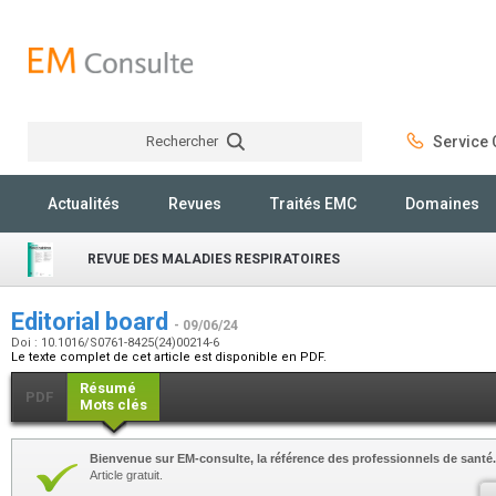
Rechercher
Service C
Rechercher
Actualités
Revues
Traités EMC
Domaines
REVUE DES MALADIES RESPIRATOIRES
Editorial board
- 09/06/24
Doi : 10.1016/S0761-8425(24)00214-6
Le texte complet de cet article est disponible en PDF.
Résumé
PDF
Mots clés
Bienvenue sur EM-consulte, la référence des professionnels de santé.
Article gratuit.