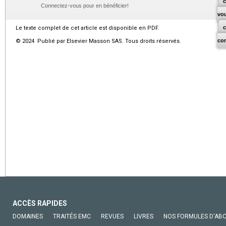
c
Connectez-vous pour en bénéficier!
vo
Le texte complet de cet article est disponible en PDF.
co
© 2024 Publié par Elsevier Masson SAS. Tous droits réservés.
ACCÈS RAPIDES
DOMAINES
TRAITÉS EMC
REVUES
LIVRES
NOS FORMULES D'AB