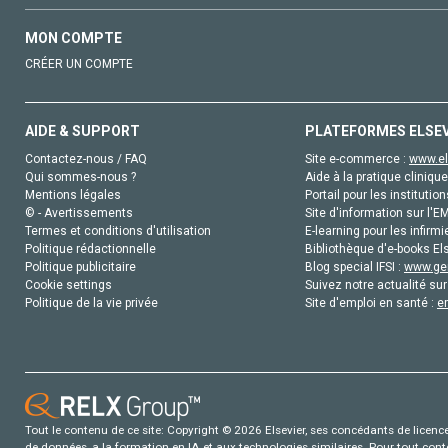
MON COMPTE
CRÉER UN COMPTE
AIDE & SUPPORT
PLATEFORMES ELSE
Contactez-nous / FAQ
Site e-commerce :
www.el
Qui sommes-nous ?
Aide à la pratique clinique
Mentions légales
Portail pour les institution
© - Avertissements
Site d'information sur l'E
Termes et conditions d'utilisation
E-learning pour les infirmi
Politique rédactionnelle
Bibliothèque d'e-books Els
Politique publicitaire
Blog special IFSI :
www.gen
Cookie settings
Suivez notre actualité sur
Politique de la vie privée
Site d'emploi en santé :
e
Tout le contenu de ce site: Copyright © 2026 Elsevier, ses concédants de licence e
de données, a la formation en IA et aux technologies similaires. Pour tout con