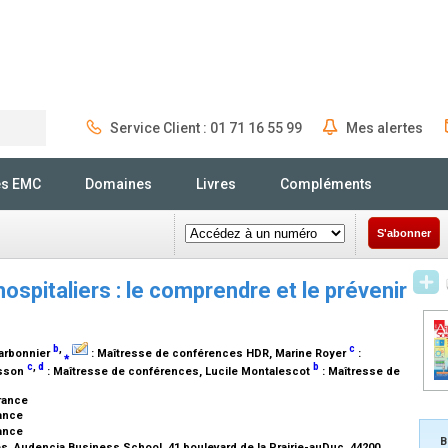
Service Client : 01 71 16 55 99
Mes alertes
Rechercher
és EMC
Domaines
Livres
Compléments
S'abonner
ospitaliers : le comprendre et le prévenir
b
,
c
harbonnier
⁎
:
Maîtresse de conférences HDR
, Marine Royer
:
c
,
d
b
isson
:
Maîtresse de conférences
, Lucile Montalescot
:
Maîtresse de
France
rance
rance
B
 Audencia Business School, 41 boulevard de la Prairie-auDuc, 44200