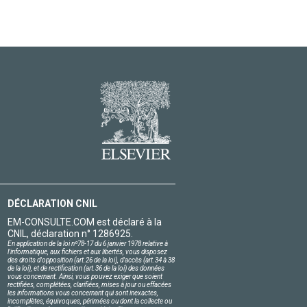
DÉCLARATION CNIL
EM-CONSULTE.COM est déclaré à la
CNIL, déclaration n° 1286925.
En application de la loi nº78-17 du 6 janvier 1978 relative à
l'informatique, aux fichiers et aux libertés, vous disposez
des droits d'opposition (art.26 de la loi), d'accès (art.34 à 38
de la loi), et de rectification (art.36 de la loi) des données
vous concernant. Ainsi, vous pouvez exiger que soient
rectifiées, complétées, clarifiées, mises à jour ou effacées
les informations vous concernant qui sont inexactes,
incomplètes, équivoques, périmées ou dont la collecte ou