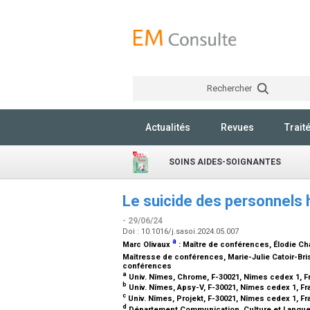
Rechercher
Actualités
Revues
Trait
SOINS AIDES-SOIGNANTES
Le suicide des personnels h
- 29/06/24
Doi : 10.1016/j.sasoi.2024.05.007
a
Marc Olivaux
:
Maître de conférences
, Élodie C
Maîtresse de conférences
, Marie-Julie Catoir-Br
conférences
a
Univ. Nîmes, Chrome, F-30021, Nîmes cedex 1, 
b
Univ. Nîmes, Apsy-V, F-30021, Nîmes cedex 1, F
c
Univ. Nîmes, Projekt, F-30021, Nîmes cedex 1, F
d
Département Communication, Culture et Langues,