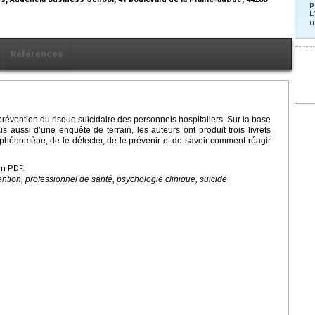
p
L
u
Références
prévention du risque suicidaire des personnels hospitaliers. Sur la base
s aussi d’une enquête de terrain, les auteurs ont produit trois livrets
hénomène, de le détecter, de le prévenir et de savoir comment réagir
en PDF.
vention, professionnel de santé, psychologie clinique, suicide