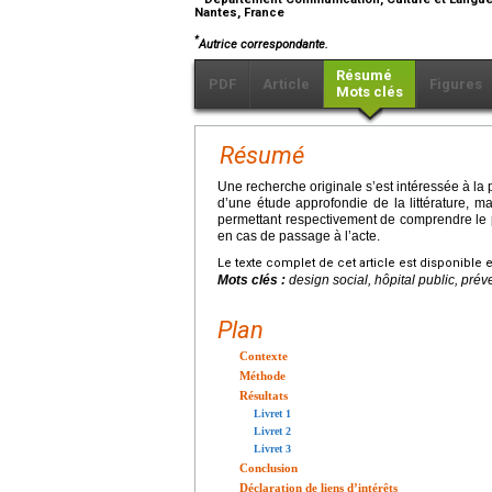
Nantes, France
*
Autrice correspondante.
Résumé
PDF
Article
Figures
Mots clés
Résumé
Une recherche originale s’est intéressée à la 
d’une étude approfondie de la littérature, mai
permettant respectivement de comprendre le p
en cas de passage à l’acte.
Le texte complet de cet article est disponible 
Mots clés :
design social, hôpital public, pré
Plan
Contexte
Méthode
Résultats
Livret 1
Livret 2
Livret 3
Conclusion
Déclaration de liens d’intérêts