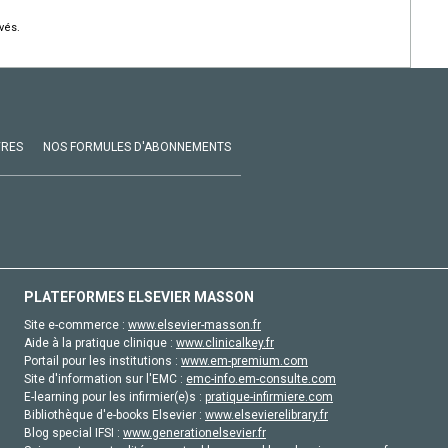
vés.
VRES
NOS FORMULES D'ABONNEMENTS
PLATEFORMES ELSEVIER MASSON
Site e-commerce :
www.elsevier-masson.fr
Aide à la pratique clinique :
www.clinicalkey.fr
Portail pour les institutions :
www.em-premium.com
Site d'information sur l'EMC :
emc-info.em-consulte.com
E-learning pour les infirmier(e)s :
pratique-infirmiere.com
Bibliothèque d'e-books Elsevier :
www.elsevierelibrary.fr
Blog special IFSI :
www.generationelsevier.fr