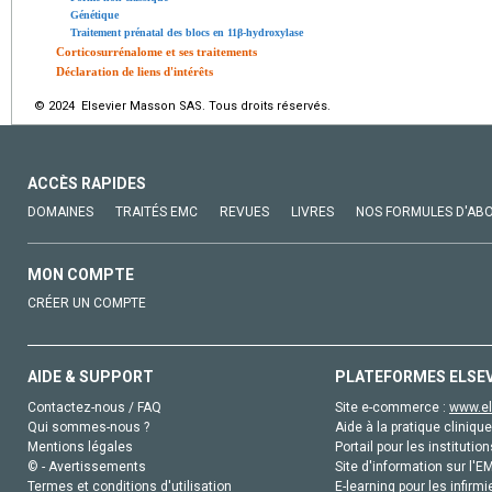
Génétique
Traitement prénatal des blocs en 11β-hydroxylase
Corticosurrénalome et ses traitements
Déclaration de liens d'intérêts
© 2024 Elsevier Masson SAS. Tous droits réservés.
ACCÈS RAPIDES
DOMAINES
TRAITÉS EMC
REVUES
LIVRES
NOS FORMULES D'AB
MON COMPTE
CRÉER UN COMPTE
AIDE & SUPPORT
PLATEFORMES ELSE
Contactez-nous / FAQ
Site e-commerce :
www.el
Qui sommes-nous ?
Aide à la pratique clinique
Mentions légales
Portail pour les institution
© - Avertissements
Site d'information sur l'E
Termes et conditions d'utilisation
E-learning pour les infirmi