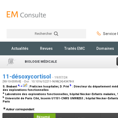
Rechercher
Service C
Rechercher
Actualités
Revues
Traités EMC
Domaines
BIOLOGIE MÉDICALE
11-désoxycortisol
- 19/07/24
[90-10-0595-B] - Doi : 10.1016/S2211-9698(24)43478-X
a
,
⁎
b
S. Brabant
:
Praticien hospitalier
, D. Prié
:
Directeur du département médi
des explorations fonctionnelles
a
Laboratoire des explorations fonctionnelles, hôpital Necker-Enfants malades, 
b
Université de Paris Cité, Inserm U1151-CNRS UMR8253 ; hôpital Necker-Enfants
Paris
Auteur correspondant.
Résumé