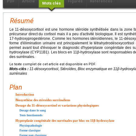
PDF
Article
Figures
Références
Mots clés
Résumé
Le 11-désoxycortisol est une hormone stéroïde synthétisée dans la zone fas
précurseur direct du cortisol mais il a peu d'activité biologique. Il est synthé
17-hydroxyprogestérone. Comme les hormones stéroïdiennes, le 11-désoxycor
forme d'élimination urinaire est principalement le tétrahydrodésoxycortiso
permet avant tout d'évoquer le diagnostic d'hyperplasie congénitale des 
hydroxylase (CYP11B1). Les blocs en 11β-hydroxylase sont responsables de
des surrénales.
Le texte complet de cet article est disponible en PDF.
Mots-clés :
11-désoxycortisol, Stéroïdes, Bloc enzymatique en 11β-hydroxyl
surrénales
Plan
Introduction
Biosynthèse des stéroïdes surrénaliens
Dosage du 11-désoxycortisol et variations physiologiques
Dosage dans le sang
Tests fonctionnels
Hyperplasie congénitale des surrénales par bloc en 11β-hydroxylase
Physiopathologie
Forme classique
Forme non classique