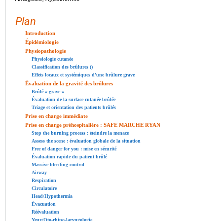
Plan
Introduction
Épidémiologie
Physiopathologie
Physiologie cutanée
Classification des brûlures ()
Effets locaux et systémiques d'une brûlure grave
Évaluation de la gravité des brûlures
Brûlé « grave »
Évaluation de la surface cutanée brûlée
Triage et orientation des patients brûlés
Prise en charge immédiate
Prise en charge préhospitalière : SAFE MARCHE RYAN
Stop the burning process : éteindre la menace
Assess the scene : évaluation globale de la situation
Free of danger for you : mise en sécurité
Évaluation rapide du patient brûlé
Massive bleeding control
Airway
Respiration
Circulatoire
Head/Hypothermia
Évacuation
Réévaluation
Yeux/Oto-rhino-laryngologie