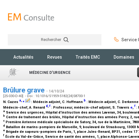
Rechercher
Service C
Rechercher
Actualités
Revues
Traités EMC
Domaines
MÉDECINE D'URGENCE
Brûlure grave
- 14/10/24
[25-030-D-40] - Doi : 10.1016/S1959-5182(24)58700-1
a
,
⁎
b
N. Cazes
:
Médecin adjoint
, C. Hoffmann
:
Médecin adjoint
, C. Derkenn
d
,
f
f
Médecin-chef
, A. Renard
:
Professeur, médecin-chef adjoint
, S. Travers
e
,
:
a
Service des urgences, Hôpital d'instruction des armées Laveran, 34, boulevard
b
Centre de traitement des brûlés, Hôpital d'instruction des armées Percy, 2, ru
c
Première Antenne médicale spécialisée de Satory, 34, rue de la Martinière, 780
d
Bataillon de marins-pompiers de Marseille, 9, boulevard de Strasbourg, 13003 
e
Brigade de sapeurs-pompiers de Paris, 1, place Jules-Renard, BP31, cedex 17 
f
École du Val-de-Grâce, Service de santé des armées, 1, place Alphonse-Lavera