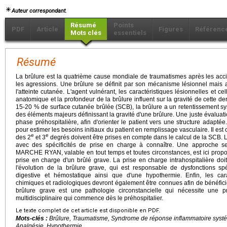
Auteur correspondant.
Résumé
Points
PDF
Article
Figures
Référenc
Mots clés
essentiels
Résumé
La brûlure est la quatrième cause mondiale de traumatismes après les accid
les agressions. Une brûlure se définit par son mécanisme lésionnel mais a
l'atteinte cutanée. L'agent vulnérant, les caractéristiques lésionnelles et ce
anatomique et la profondeur de la brûlure influent sur la gravité de cette der
15-20 % de surface cutanée brûlée (SCB), la brûlure a un retentissement sy
des éléments majeurs définissant la gravité d'une brûlure. Une juste évaluatio
phase préhospitalière, afin d'orienter le patient vers une structure adaptée
pour estimer les besoins initiaux du patient en remplissage vasculaire. Il est 
e
e
des 2
et 3
degrés doivent être prises en compte dans le calcul de la SCB. Le
avec des spécificités de prise en charge à connaître. Une approche
MARCHE RYAN, valable en tout temps et toutes circonstances, est ici propo
prise en charge d'un brûlé grave. La prise en charge intrahospitalière doi
l'évolution de la brûlure grave, qui est responsable de dysfonctions sp
digestive et hémostatique ainsi que d'une hypothermie. Enfin, les cara
chimiques et radiologiques devront également être connues afin de bénéficie
brûlure grave est une pathologie circonstancielle qui nécessite une p
multidisciplinaire qui commence dès le préhospitalier.
Le texte complet de cet article est disponible en PDF.
Mots-clés :
Brûlure, Traumatisme, Syndrome de réponse inflammatoire syst
Analgésie, Hypothermie