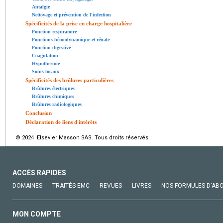
Antalgie
Nettoyage et prévention de l'infection
Spécificités de la prise en charge hospitalière
Fonction respiratoire
Fonctions hémodynamique et rénale
Fonction digestive
Coagulation
Hypothermie
Soins locaux
Spécificités des brûlures particulières
Brûlures électriques
Brûlures chimiques
Brûlures radiologiques
Conclusion
Déclaration de liens d'intérêts
© 2024 Elsevier Masson SAS. Tous droits réservés.
ACCÈS RAPIDES
DOMAINES
TRAITÉS EMC
REVUES
LIVRES
NOS FORMULES D'AB
MON COMPTE