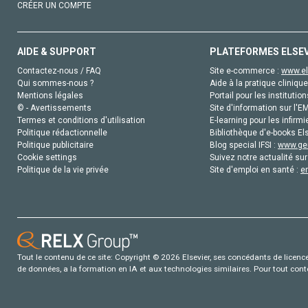
CRÉER UN COMPTE
AIDE & SUPPORT
PLATEFORMES ELSE
Contactez-nous / FAQ
Site e-commerce :
www.el
Qui sommes-nous ?
Aide à la pratique clinique
Mentions légales
Portail pour les institution
© - Avertissements
Site d'information sur l'E
Termes et conditions d'utilisation
E-learning pour les infirmi
Politique rédactionnelle
Bibliothèque d'e-books Els
Politique publicitaire
Blog special IFSI :
www.gen
Cookie settings
Suivez notre actualité sur
Politique de la vie privée
Site d'emploi en santé :
e
Tout le contenu de ce site: Copyright © 2026 Elsevier, ses concédants de licence e
de données, a la formation en IA et aux technologies similaires. Pour tout con