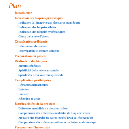
Plan
Introduction
Indication des biopsies prostatiques
Indication à l'imagerie par résonance magnétique
Indication des biopsies ciblées
Indication des biopsies systématiques
Choix de la voie d'abord
Consultation prébiopsie
Information du patient
Interrogatoire et examen clinique
Préparation du patient
Réalisation des biopsies
Mesures générales
Spécificité de la voie transrectale
Spécificités de la voie transpérinéale
Complication postbiopsies
Hématurie/hémospermie
Infection
Douleur
Rétention d'urine
Biopsies ciblées de la prostate
Différentes modalités de biopsies ciblées
Comparaison des différentes modalités de biopsies ciblées
Modalité des biopsies de fusion entre l'IRM et l'échographie
Comparaison des différentes méthodes de fusion et de recalage
Perspectives d'innovation