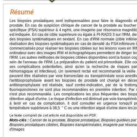
Résumé
Les biopsies prostatiques sont indispensables pour faire le diagnostic e
prostate. En cas de suspicion clinique de cancer de la prostate au toucher
spécifique (PSA) supérieur à 4 ng/ml, une imagerie par résonance magnéti
est indiquée. En cas de cible supérieure ou égale à PI-RADS 3 sur l'IRM, des
des biopsies systématiques en sextant. En cas d'IRM normale (cible inférie
réalisation des biopsies systématiques en cas de densité du PSA inférieure 
commercialisés pour réaliser les biopsies ciblées sur les lésions vues en IR
ordinateur avec des images IRM et échographiques permettent de diriger le
l'IRM. Les autres méthodes de biopsies ciblées disponibles sont la fusion cogn
sein de l'anneau de l'IRM. La préparation du patient est primordiale. Elle co
ses complications potentielles, ainsi qu'en la recherche de risques part
hémorragique et infectieux). Un lavement rectal est recommandé la veille
peuvent être réalisées par voie transrectale ou transpérinéale sous anes
l'antibioprophylaxie avant les biopsies de prostate ont changé en déce
antibioprophylaxie est réalisée, sauf contre-indication, par de la fosfo
fluoroquinolones ne sont plus recommandées en première intention. Par vo
n'est plus recommandée. Les complications les plus fréquentes des biopsie
rétention aiguë d'urine. Le risque d'infection est diminué par voie transpériné
à tenir en cas de complication. Il doit consulter en urgence lorsqu'il
température supérieure à 38,5
° C ou une rétention aiguë d'urine dans les jo
Le texte complet de cet article est disponible en PDF.
Mots-clés :
Cancer de la prostate, Biopsie prostatique, Biopsies guidées p
Biopsies prostatiques ciblées, Biopsies transpérinéales, Imagerie par réson
d'images