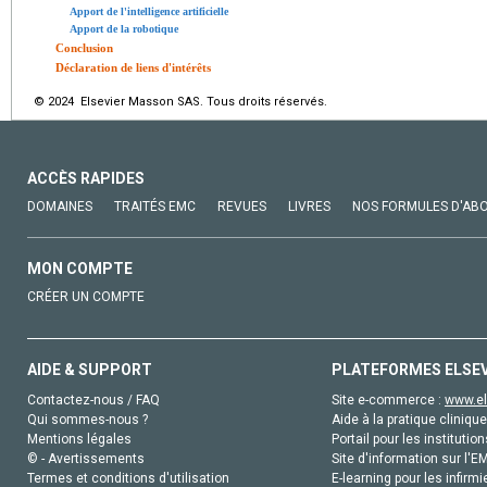
Apport de l'intelligence artificielle
Apport de la robotique
Conclusion
Déclaration de liens d'intérêts
© 2024 Elsevier Masson SAS. Tous droits réservés.
ACCÈS RAPIDES
DOMAINES
TRAITÉS EMC
REVUES
LIVRES
NOS FORMULES D'AB
MON COMPTE
CRÉER UN COMPTE
AIDE & SUPPORT
PLATEFORMES ELSE
Contactez-nous / FAQ
Site e-commerce :
www.el
Qui sommes-nous ?
Aide à la pratique clinique
Mentions légales
Portail pour les institution
© - Avertissements
Site d'information sur l'E
Termes et conditions d'utilisation
E-learning pour les infirmi