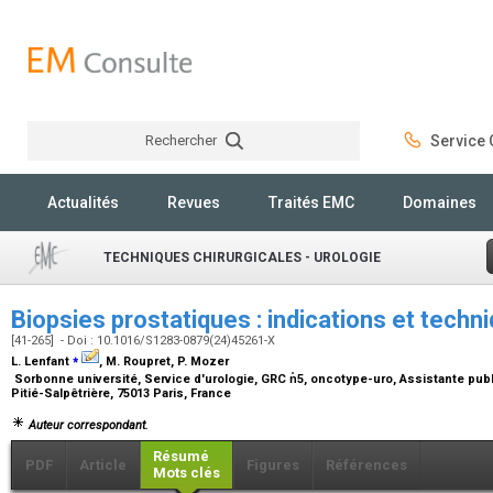
Rechercher
Service C
Rechercher
Actualités
Revues
Traités EMC
Domaines
TECHNIQUES CHIRURGICALES - UROLOGIE
Biopsies prostatiques : indications et tech
[41-265] - Doi : 10.1016/S1283-0879(24)45261-X
⁎
L. Lenfant
, M. Roupret, P. Mozer
Sorbonne université, Service d'urologie, GRC n̊5, oncotype-uro, Assistante publ
Pitié-Salpêtrière, 75013 Paris, France
Auteur correspondant.
Résumé
PDF
Article
Figures
Références
Mots clés