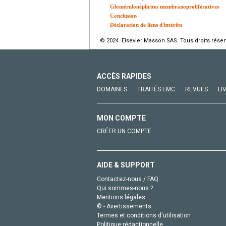
Glomérulonéphrites membranoprolifératives
Conclusion
Déclaration de liens d'intérêts
© 2024 Elsevier Masson SAS. Tous droits réser
ACCÈS RAPIDES
DOMAINES
TRAITÉS EMC
REVUES
LI
MON COMPTE
CRÉER UN COMPTE
AIDE & SUPPORT
Contactez-nous / FAQ
Qui sommes-nous ?
Mentions légales
© - Avertissements
Termes et conditions d'utilisation
Politique rédactionnelle