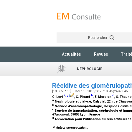
Rechercher
Actualités
Revues
Trait
NÉPHROLOGIE
Récidive des glomérulopath
[18-065-P-10] - Doi : 10.1016/S1762-0945(24)45646-5
a
,
⁎
b
c
C. Levi
, C. Picard
, E. Morelon
, O. Thauna
a
Nephrologie et dialyse, Calydial, 22, rue Chapon
b
Service d'anatomopathologie, Hospices civils de
c
Service de transplantation, néphrologie et immun
d'Arsonval, 69003 Lyon, France
d
Association pour l'utilisation du rein artificiel 
Auteur correspondant.