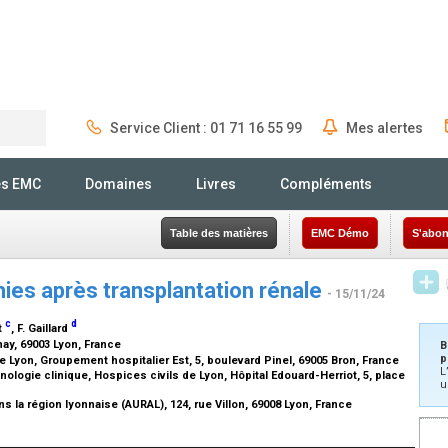
Service Client : 01 71 16 55 99
Mes alertes
Rechercher
és EMC
Domaines
Livres
Compléments
Table des matières
EMC Démo
S'abon
ies après transplantation rénale
- 15/11/24
c
d
t
, F. Gaillard
nay, 69003 Lyon, France
B
p
 Lyon, Groupement hospitalier Est, 5, boulevard Pinel, 69005 Bron, France
L
ologie clinique, Hospices civils de Lyon, Hôpital Edouard-Herriot, 5, place
u
dans la région lyonnaise (AURAL), 124, rue Villon, 69008 Lyon, France