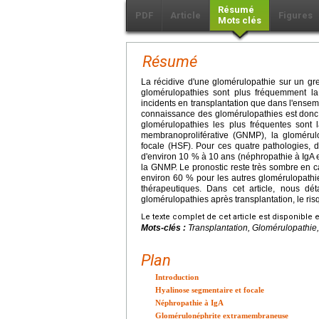
Résumé
PDF
Article
Figures
Mots clés
Résumé
La récidive d'une glomérulopathie sur un gre
glomérulopathies sont plus fréquemment la 
incidents en transplantation que dans l'ensem
connaissance des glomérulopathies est donc i
glomérulopathies les plus fréquentes sont 
membranoproliférative (GNMP), la gloméru
focale (HSF). Pour ces quatre pathologies, 
d'environ 10 % à 10 ans (néphropathie à IgA 
la GNMP. Le pronostic reste très sombre en c
environ 60 % pour les autres glomérulopathie
thérapeutiques. Dans cet article, nous dét
glomérulopathies après transplantation, le risqu
Le texte complet de cet article est disponible 
Mots-clés :
Transplantation, Glomérulopathi
Plan
Introduction
Hyalinose segmentaire et focale
Néphropathie à IgA
Glomérulonéphrite extramembraneuse