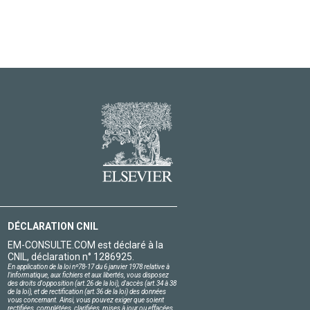
DÉCLARATION CNIL
EM-CONSULTE.COM est déclaré à la
CNIL, déclaration n° 1286925.
En application de la loi nº78-17 du 6 janvier 1978 relative à
l'informatique, aux fichiers et aux libertés, vous disposez
des droits d'opposition (art.26 de la loi), d'accès (art.34 à 38
de la loi), et de rectification (art.36 de la loi) des données
vous concernant. Ainsi, vous pouvez exiger que soient
rectifiées, complétées, clarifiées, mises à jour ou effacées