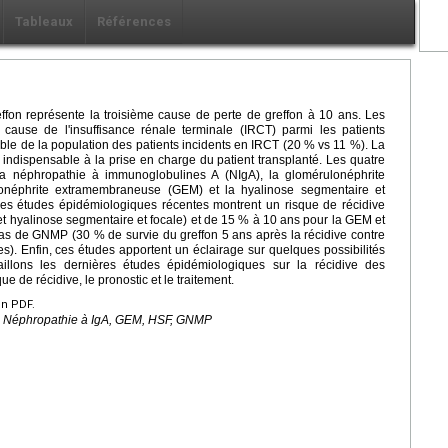
Tableaux
Références
ffon représente la troisième cause de perte de greffon à 10 ans. Les
cause de l'insuffisance rénale terminale (IRCT) parmi les patients
ble de la population des patients incidents en IRCT (20 % vs 11 %). La
ndispensable à la prise en charge du patient transplanté. Les quatre
la néphropathie à immunoglobulines A (NIgA), la glomérulonéphrite
lonéphrite extramembraneuse (GEM) et la hyalinose segmentaire et
des études épidémiologiques récentes montrent un risque de récidive
et hyalinose segmentaire et focale) et de 15 % à 10 ans pour la GEM et
as de GNMP (30 % de survie du greffon 5 ans après la récidive contre
s). Enfin, ces études apportent un éclairage sur quelques possibilités
aillons les dernières études épidémiologiques sur la récidive des
e de récidive, le pronostic et le traitement.
en PDF.
e, Néphropathie à IgA, GEM, HSF, GNMP