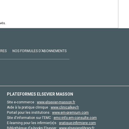
vés.
VRES
NOS FORMULES D'ABONNEMENTS
PLATEFORMES ELSEVIER MASSON
Site e-commerce :
www.elsevier-masson.fr
Aide à la pratique clinique :
www.clinicalkey.fr
Portail pour les institutions :
www.em-premium.com
Site d'information sur l'EMC :
emc-info.em-consulte.com
E-learning pour les infirmier(e)s :
pratique-infirmiere.com
Bibliothèque d'e-books Elsevier :
www.elsevierelibrary.fr