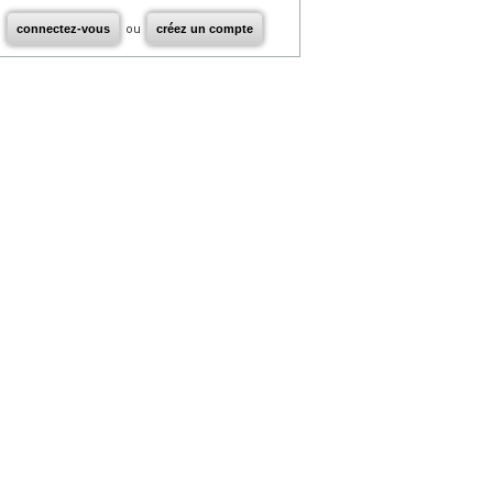
connectez-vous
ou
créez un compte