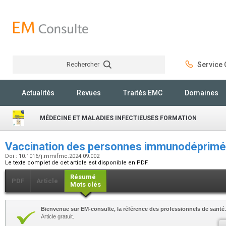
Rechercher
Service C
Rechercher
Actualités
Revues
Traités EMC
Domaines
MÉDECINE ET MALADIES INFECTIEUSES FORMATION
Vaccination des personnes immunodéprim
Doi : 10.1016/j.mmifmc.2024.09.002
Le texte complet de cet article est disponible en PDF.
Résumé
PDF
Article
Mots clés
Bienvenue sur EM-consulte, la référence des professionnels de santé.
Article gratuit.