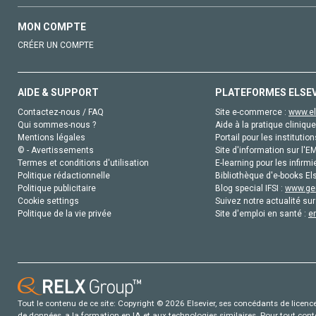
MON COMPTE
CRÉER UN COMPTE
AIDE & SUPPORT
PLATEFORMES ELSE
Contactez-nous / FAQ
Site e-commerce :
www.el
Qui sommes-nous ?
Aide à la pratique clinique
Mentions légales
Portail pour les institution
© - Avertissements
Site d'information sur l'E
Termes et conditions d'utilisation
E-learning pour les infirmi
Politique rédactionnelle
Bibliothèque d'e-books Els
Politique publicitaire
Blog special IFSI :
www.gen
Cookie settings
Suivez notre actualité sur
Politique de la vie privée
Site d'emploi en santé :
e
Tout le contenu de ce site: Copyright © 2026 Elsevier, ses concédants de licence e
de données, a la formation en IA et aux technologies similaires. Pour tout con