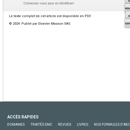
c
Connectez-vous pour en bénéficier!
vo
Le texte complet de cet article est disponible en PDF.
co
© 2024 Publié par Elsevier Masson SAS.
ACCÈS RAPIDES
DOMAINES
TRAITÉS EMC
REVUES
LIVRES
NOS FORMULES D'AB