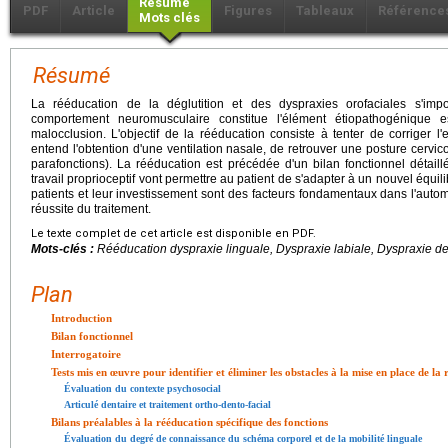
Résumé
PDF
Article
Figures
Tableaux
Référence
Mots clés
Résumé
La rééducation de la déglutition et des dyspraxies orofaciales s'i
comportement neuromusculaire constitue l'élément étiopathogénique 
malocclusion. L'objectif de la rééducation consiste à tenter de corriger 
entend l'obtention d'une ventilation nasale, de retrouver une posture cervic
parafonctions). La rééducation est précédée d'un bilan fonctionnel détaill
travail proprioceptif vont permettre au patient de s'adapter à un nouvel équili
patients et leur investissement sont des facteurs fondamentaux dans l'autom
réussite du traitement.
Le texte complet de cet article est disponible en PDF.
Mots-clés :
Rééducation dyspraxie linguale, Dyspraxie labiale, Dyspraxie de 
Plan
Introduction
Bilan fonctionnel
Interrogatoire
Tests mis en œuvre pour identifier et éliminer les obstacles à la mise en place de la
Évaluation du contexte psychosocial
Articulé dentaire et traitement ortho-dento-facial
Bilans préalables à la rééducation spécifique des fonctions
Évaluation du degré de connaissance du schéma corporel et de la mobilité linguale