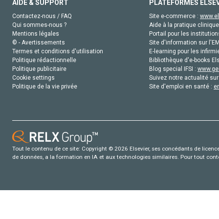
AIDE & SUPPORT
PLATEFORMES ELSE
Contactez-nous / FAQ
Site e-commerce :
www.el
Qui sommes-nous ?
Aide à la pratique clinique
Mentions légales
Portail pour les institution
© - Avertissements
Site d'information sur l'E
Termes et conditions d'utilisation
E-learning pour les infirmi
Politique rédactionnelle
Bibliothèque d'e-books Els
Politique publicitaire
Blog special IFSI :
www.gen
Cookie settings
Suivez notre actualité sur
Politique de la vie privée
Site d'emploi en santé :
e
Tout le contenu de ce site: Copyright © 2026 Elsevier, ses concédants de licence e
de données, a la formation en IA et aux technologies similaires. Pour tout con