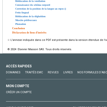
Rééducation de la ventilation
Connaissance du schéma corporel
Correction de la position de la langue au repos ()
Frein lingual
Rééducation de la déglutition
Muscles péribuccaux
Phonation
Conclusion
Déclaration de liens d'intérêts
☆
L'annexe indiquée dans ce PDF est présente dans la version étendue de l'ar
© 2024 Elsevier Masson SAS. Tous droits réservés.
ACCÈS RAPIDES
DOMAINES
TRAITÉS EMC
REVUES
LIVRES
NOS FORMULES D'AB
MON COMPTE
CRÉER UN COMPTE