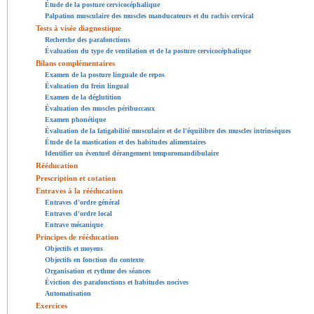
Étude de la posture cervicocéphalique
Palpation musculaire des muscles manducateurs et du rachis cervical
Tests à visée diagnostique
Recherche des parafonctions
Évaluation du type de ventilation et de la posture cervicocéphalique
Bilans complémentaires
Examen de la posture linguale de repos
Évaluation du frein lingual
Examen de la déglutition
Évaluation des muscles péribuccaux
Examen phonétique
Évaluation de la fatigabilité musculaire et de l'équilibre des muscles intrinsèques
Étude de la mastication et des habitudes alimentaires
Identifier un éventuel dérangement temporomandibulaire
Rééducation
Prescription et cotation
Entraves à la rééducation
Entraves d'ordre général
Entraves d'ordre local
Entrave mécanique
Principes de rééducation
Objectifs et moyens
Objectifs en fonction du contexte
Organisation et rythme des séances
Éviction des parafonctions et habitudes nocives
Automatisation
Exercices