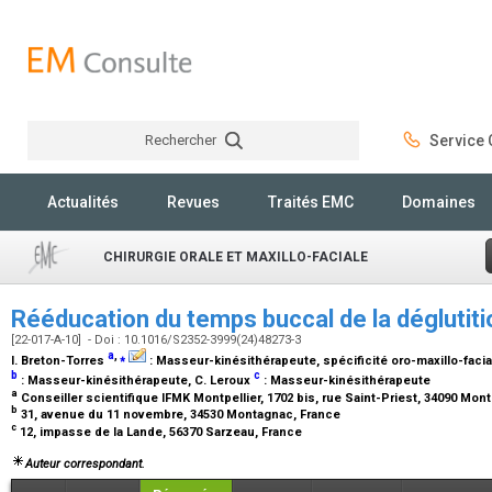
Rechercher
Service C
Rechercher
Actualités
Revues
Traités EMC
Domaines
CHIRURGIE ORALE ET MAXILLO-FACIALE
Rééducation du temps buccal de la déglutit
[22-017-A-10] - Doi : 10.1016/S2352-3999(24)48273-3
a
,
⁎
I. Breton-Torres
:
Masseur-kinésithérapeute, spécificité oro-maxillo-faci
b
c
:
Masseur-kinésithérapeute
, C. Leroux
:
Masseur-kinésithérapeute
a
Conseiller scientifique IFMK Montpellier, 1702 bis, rue Saint-Priest, 34090 Mont
b
31, avenue du 11 novembre, 34530 Montagnac, France
c
12, impasse de la Lande, 56370 Sarzeau, France
Auteur correspondant.