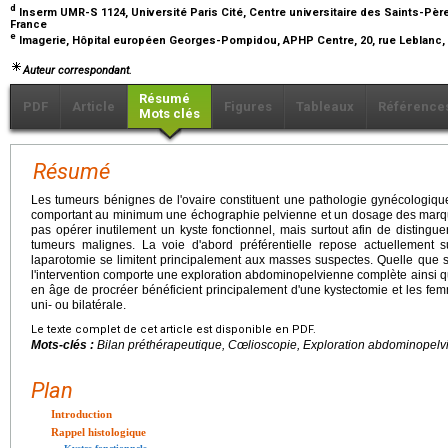
d
Inserm UMR-S 1124, Université Paris Cité, Centre universitaire des Saints-Père
France
e
Imagerie, Hôpital européen Georges-Pompidou, APHP Centre, 20, rue Leblanc, 
Auteur correspondant.
Résumé
PDF
Article
Figures
Tableaux
Référence
Mots clés
Résumé
Les tumeurs bénignes de l'ovaire constituent une pathologie gynécologique
comportant au minimum une échographie pelvienne et un dosage des marque
pas opérer inutilement un kyste fonctionnel, mais surtout afin de disting
tumeurs malignes. La voie d'abord préférentielle repose actuellement s
laparotomie se limitent principalement aux masses suspectes. Quelle que so
l'intervention comporte une exploration abdominopelvienne complète ainsi q
en âge de procréer bénéficient principalement d'une kystectomie et les
uni- ou bilatérale.
Le texte complet de cet article est disponible en PDF.
Mots-clés :
Bilan préthérapeutique, Cœlioscopie, Exploration abdominopel
Plan
Introduction
Rappel histologique