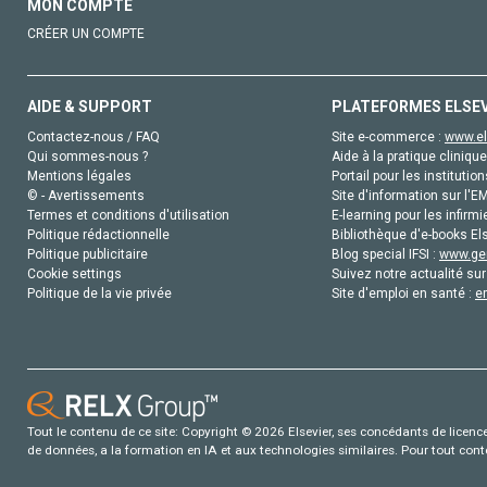
MON COMPTE
CRÉER UN COMPTE
AIDE & SUPPORT
PLATEFORMES ELSE
Contactez-nous / FAQ
Site e-commerce :
www.el
Qui sommes-nous ?
Aide à la pratique clinique
Mentions légales
Portail pour les institution
© - Avertissements
Site d'information sur l'E
Termes et conditions d'utilisation
E-learning pour les infirmi
Politique rédactionnelle
Bibliothèque d'e-books Els
Politique publicitaire
Blog special IFSI :
www.gen
Cookie settings
Suivez notre actualité sur
Politique de la vie privée
Site d'emploi en santé :
e
Tout le contenu de ce site: Copyright © 2026 Elsevier, ses concédants de licence e
de données, a la formation en IA et aux technologies similaires. Pour tout con