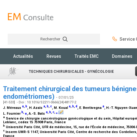
Rechercher
Service C
Rechercher
Actualités
Revues
Traités EMC
Domaines
TECHNIQUES CHIRURGICALES - GYNÉCOLOGIE
Traitement chirurgical des tumeurs bénignes
endométriomes)
- 07/01/25
[41-533] - Doi : 10.1016/S2211-0666(24)48177-2
a
,
b
a
,
b
,
c
a
,
b
,
d
a
J. Méreaux
, H. Azaïs
, M. Koual
, E. Bentivegna
, H.-T. Nguyen-Xua
b
,
a
,
b
,
c
,
⁎
L. Fournier
e
, A.-S. Bats
a
Service de chirurgie cancérologique gynécologique et du sein, Hôpital europ
Leblanc, cedex 15 75908 Paris, France
b
Université Paris Cité, UFR de médecine, 15, rue de l'École de médecine, 75006 
c
Inserm UMR-S 1147, Université Paris Cité, Centre de recherche des Cordeliers, 
France