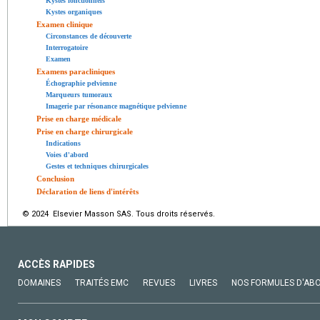
Kystes fonctionnels
Kystes organiques
Examen clinique
Circonstances de découverte
Interrogatoire
Examen
Examens paracliniques
Échographie pelvienne
Marqueurs tumoraux
Imagerie par résonance magnétique pelvienne
Prise en charge médicale
Prise en charge chirurgicale
Indications
Voies d'abord
Gestes et techniques chirurgicales
Conclusion
Déclaration de liens d'intérêts
© 2024 Elsevier Masson SAS. Tous droits réservés.
ACCÈS RAPIDES
DOMAINES
TRAITÉS EMC
REVUES
LIVRES
NOS FORMULES D'AB