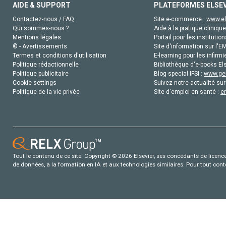
AIDE & SUPPORT
PLATEFORMES ELSE
Contactez-nous / FAQ
Site e-commerce :
www.el
Qui sommes-nous ?
Aide à la pratique clinique
Mentions légales
Portail pour les institution
© - Avertissements
Site d'information sur l'E
Termes et conditions d'utilisation
E-learning pour les infirmi
Politique rédactionnelle
Bibliothèque d'e-books Els
Politique publicitaire
Blog special IFSI :
www.gen
Cookie settings
Suivez notre actualité sur
Politique de la vie privée
Site d'emploi en santé :
e
Tout le contenu de ce site: Copyright © 2026 Elsevier, ses concédants de licence e
de données, a la formation en IA et aux technologies similaires. Pour tout con