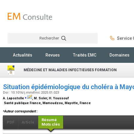
Rechercher
Service C
Rechercher
Actualités
Revues
Traités EMC
Domaines
MÉDECINE ET MALADIES INFECTIEUSES FORMATION
Situation épidémiologique du choléra à May
Doi : 10.1016/j.mmifmc.2025.01.023
⁎
A. Lapostolle
, M. Soler, H. Youssouf
Santé publique France, Mamoudzou, Mayotte, France
⁎
Auteur correspondant :
Résumé
PDF
Article
Mots clés