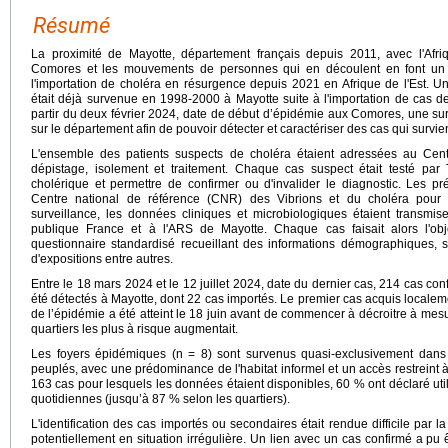
Résumé
La proximité de Mayotte, département français depuis 2011, avec l'Afri
Comores et les mouvements de personnes qui en découlent en font un ter
l'importation de choléra en résurgence depuis 2021 en Afrique de l'Est. U
était déjà survenue en 1998-2000 à Mayotte suite à l'importation de cas 
partir du deux février 2024, date de début d’épidémie aux Comores, une sur
sur le département afin de pouvoir détecter et caractériser des cas qui surviend
L'ensemble des patients suspects de choléra étaient adressées au Cen
dépistage, isolement et traitement. Chaque cas suspect était testé par
cholérique et permettre de confirmer ou d'invalider le diagnostic. Les p
Centre national de référence (CNR) des Vibrions et du choléra pour
surveillance, les données cliniques et microbiologiques étaient transm
publique France et à l'ARS de Mayotte. Chaque cas faisait alors l'ob
questionnaire standardisé recueillant des informations démographiques, sur
d'expositions entre autres.
Entre le 18 mars 2024 et le 12 juillet 2024, date du dernier cas, 214 cas co
été détectés à Mayotte, dont 22 cas importés. Le premier cas acquis localeme
de l’épidémie a été atteint le 18 juin avant de commencer à décroitre à mes
quartiers les plus à risque augmentait.
Les foyers épidémiques (n = 8) sont survenus quasi-exclusivement dans 
peuplés, avec une prédominance de l'habitat informel et un accès restreint à
163 cas pour lesquels les données étaient disponibles, 60 % ont déclaré utilis
quotidiennes (jusqu’à 87 % selon les quartiers).
L'identification des cas importés ou secondaires était rendue difficile par l
potentiellement en situation irrégulière. Un lien avec un cas confirmé a pu 