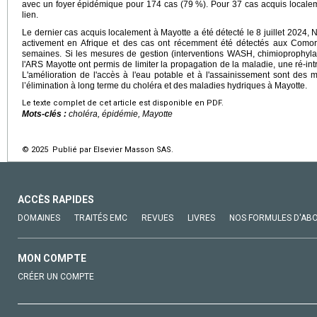
avec un foyer épidémique pour 174 cas (79 %). Pour 37 cas acquis localemen
lien.
Le dernier cas acquis localement à Mayotte a été détecté le 8 juillet 2024, 
activement en Afrique et des cas ont récemment été détectés aux Comore
semaines. Si les mesures de gestion (interventions WASH, chimioprophyla
l'ARS Mayotte ont permis de limiter la propagation de la maladie, une ré-intro
L'amélioration de l'accès à l'eau potable et à l'assainissement sont des m
l’élimination à long terme du choléra et des maladies hydriques à Mayotte.
Le texte complet de cet article est disponible en PDF.
Mots-clés :
choléra, épidémie, Mayotte
© 2025 Publié par Elsevier Masson SAS.
ACCÈS RAPIDES
DOMAINES
TRAITÉS EMC
REVUES
LIVRES
NOS FORMULES D'AB
MON COMPTE
CRÉER UN COMPTE