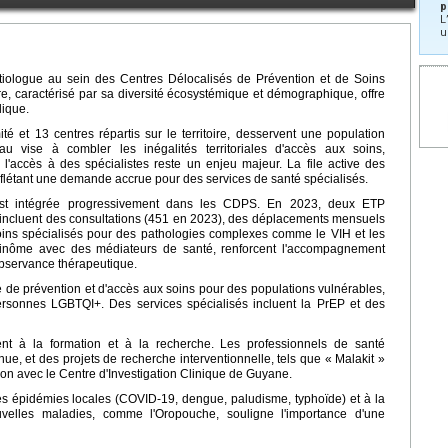
p
L
u
ectiologue au sein des Centres Délocalisés de Prévention et de Soins
re, caractérisé par sa diversité écosystémique et démographique, offre
lique.
 et 13 centres répartis sur le territoire, desservent une population
u vise à combler les inégalités territoriales d'accès aux soins,
l'accès à des spécialistes reste un enjeu majeur. La file active des
flétant une demande accrue pour des services de santé spécialisés.
s'est intégrée progressivement dans les CDPS. En 2023, deux ETP
és incluent des consultations (451 en 2023), des déplacements mensuels
soins spécialisés pour des pathologies complexes comme le VIH et les
 binôme avec des médiateurs de santé, renforcent l'accompagnement
observance thérapeutique.
e de prévention et d'accès aux soins pour des populations vulnérables,
personnes LGBTQI+. Des services spécialisés incluent la PrEP et des
ent à la formation et à la recherche. Les professionnels de santé
e, et des projets de recherche interventionnelle, tels que « Malakit »
on avec le Centre d'Investigation Clinique de Guyane.
 des épidémies locales (COVID-19, dengue, paludisme, typhoïde) et à la
uvelles maladies, comme l'Oropouche, souligne l'importance d'une