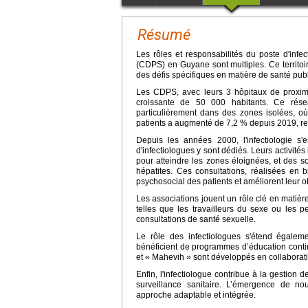
Résumé
Les rôles et responsabilités du poste d'inf
(CDPS) en Guyane sont multiples. Ce territoi
des défis spécifiques en matière de santé pub
Les CDPS, avec leurs 3 hôpitaux de proximité
croissante de 50 000 habitants. Ce résea
particulièrement dans des zones isolées, où 
patients a augmenté de 7,2 % depuis 2019, re
Depuis les années 2000, l'infectiologie 
d'infectiologues y sont dédiés. Leurs activit
pour atteindre les zones éloignées, et des 
hépatites. Ces consultations, réalisées en
psychosocial des patients et améliorent leur 
Les associations jouent un rôle clé en matièr
telles que les travailleurs du sexe ou les 
consultations de santé sexuelle.
Le rôle des infectiologues s'étend égalem
bénéficient de programmes d’éducation continu
et « Mahevih » sont développés en collaborati
Enfin, l'infectiologue contribue à la gestion
surveillance sanitaire. L’émergence de no
approche adaptable et intégrée.