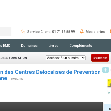
Service Client : 01 71 16 55 99
Mes alertes
Rechercher
és EMC
Domaines
Livres
Compléments
IEUSES FORMATION
S'abonner
ion des Centres Délocalisés de Prévention
yane
- 12/02/25
B