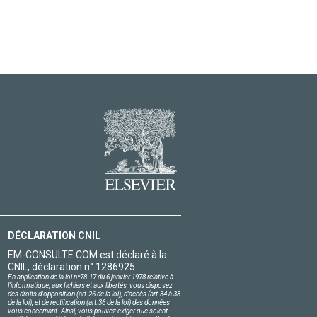
DÉCLARATION CNIL
EM-CONSULTE.COM est déclaré à la
CNIL, déclaration n° 1286925.
En application de la loi nº78-17 du 6 janvier 1978 relative à
l'informatique, aux fichiers et aux libertés, vous disposez
des droits d'opposition (art.26 de la loi), d'accès (art.34 à 38
de la loi), et de rectification (art.36 de la loi) des données
vous concernant. Ainsi, vous pouvez exiger que soient