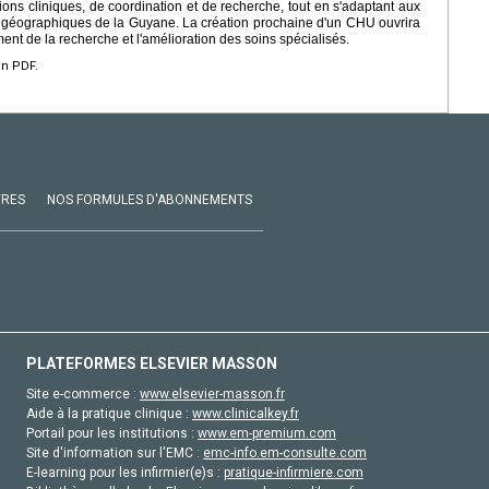
ns cliniques, de coordination et de recherche, tout en s'adaptant aux
 et géographiques de la Guyane. La création prochaine d'un CHU ouvrira
nt de la recherche et l'amélioration des soins spécialisés.
en PDF.
VRES
NOS FORMULES D'ABONNEMENTS
PLATEFORMES ELSEVIER MASSON
Site e-commerce :
www.elsevier-masson.fr
Aide à la pratique clinique :
www.clinicalkey.fr
Portail pour les institutions :
www.em-premium.com
Site d'information sur l'EMC :
emc-info.em-consulte.com
E-learning pour les infirmier(e)s :
pratique-infirmiere.com