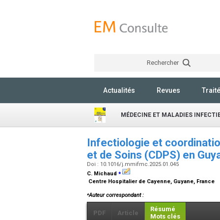
Rechercher
Actualités
Revues
Trait
MÉDECINE ET MALADIES INFECT
Infectiologie et coordinat
et de Soins (CDPS) en Gu
Doi : 10.1016/j.mmifmc.2025.01.045
⁎
C. Michaud
Centre Hospitalier de Cayenne, Guyane, France
⁎
Auteur correspondant :
Résumé
PDF
Article
Mots clés