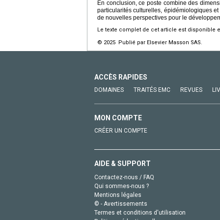
En conclusion, ce poste combine des dimensio
particularités culturelles, épidémiologiques
de nouvelles perspectives pour le développeme
Le texte complet de cet article est disponible 
© 2025 Publié par Elsevier Masson SAS.
ACCÈS RAPIDES
DOMAINES
TRAITÉS EMC
REVUES
LI
MON COMPTE
CRÉER UN COMPTE
AIDE & SUPPORT
Contactez-nous / FAQ
Qui sommes-nous ?
Mentions légales
© - Avertissements
Termes et conditions d'utilisation