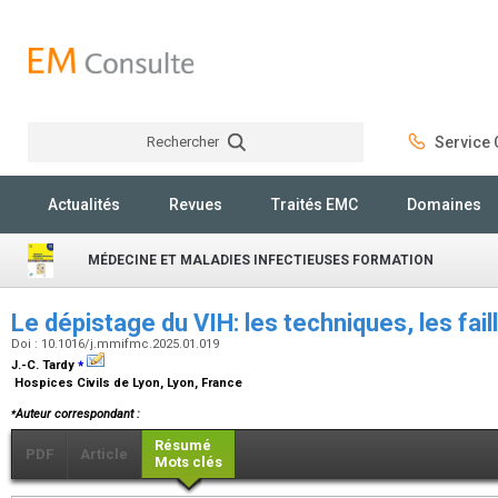
Rechercher
Service C
Rechercher
Actualités
Revues
Traités EMC
Domaines
MÉDECINE ET MALADIES INFECTIEUSES FORMATION
Le dépistage du VIH: les techniques, les fail
Doi : 10.1016/j.mmifmc.2025.01.019
⁎
J.-C. Tardy
Hospices Civils de Lyon, Lyon, France
⁎
Auteur correspondant :
Résumé
PDF
Article
Mots clés