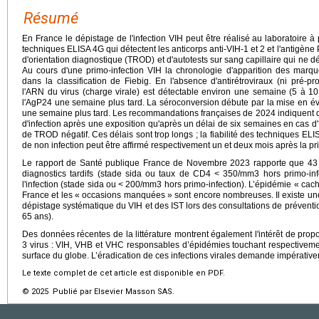
Résumé
En France le dépistage de l'infection VIH peut être réalisé au laboratoire à
techniques ELISA 4G qui détectent les anticorps anti-VIH-1 et 2 et l'antigène 
d'orientation diagnostique (TROD) et d'autotests sur sang capillaire qui ne dé
Au cours d'une primo-infection VIH la chronologie d'apparition des marqueu
dans la classification de Fiebig. En l'absence d'antirétroviraux (ni pré-pro
l'ARN du virus (charge virale) est détectable environ une semaine (5 à 10 
l'AgP24 une semaine plus tard. La séroconversion débute par la mise en é
une semaine plus tard. Les recommandations françaises de 2024 indiquent qu
d'infection après une exposition qu'après un délai de six semaines en cas d'
de TROD négatif. Ces délais sont trop longs ; la fiabilité des techniques ELI
de non infection peut être affirmé respectivement un et deux mois après la pr
Le rapport de Santé publique France de Novembre 2023 rapporte que 43 %
diagnostics tardifs (stade sida ou taux de CD4 < 350/mm3 hors primo-in
l'infection (stade sida ou < 200/mm3 hors primo-infection). L’épidémie « cac
France et les « occasions manquées » sont encore nombreuses. Il existe une
dépistage systématique du VIH et des IST lors des consultations de prévention
65 ans).
Des données récentes de la littérature montrent également l'intérêt de pro
3 virus : VIH, VHB et VHC responsables d’épidémies touchant respectivement
surface du globe. L’éradication de ces infections virales demande impérativ
Le texte complet de cet article est disponible en PDF.
© 2025 Publié par Elsevier Masson SAS.