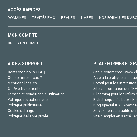
ACCÈS RAPIDES
DOMAINES
TRAITÉS EMC
REVUES
LIVRES
NOS FORMULES D'AB
MON COMPTE
CRÉER UN COMPTE
AIDE & SUPPORT
PLATEFORMES ELSE
Contactez-nous / FAQ
Site e-commerce :
www.el
Qui sommes-nous ?
Aide à la pratique clinique
Mentions légales
Portail pour les institution
© - Avertissements
Site d'information sur l'E
Termes et conditions d'utilisation
E-learning pour les infirmi
Politique rédactionnelle
Bibliothèque d'e-books Els
Politique publicitaire
Blog special IFSI :
www.gen
Cookie settings
Suivez notre actualité sur
Politique de la vie privée
Site d'emploi en santé :
e