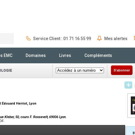
Service Client : 01 71 16 55 99
Mes alertes
Rechercher
és EMC
Domaines
Livres
Compléments
OLOGIE
S'abonner
l Édouard Herriot, Lyon
e Kleber, 50, cours F. Roosevelt, 69006 Lyon.
DF.
B