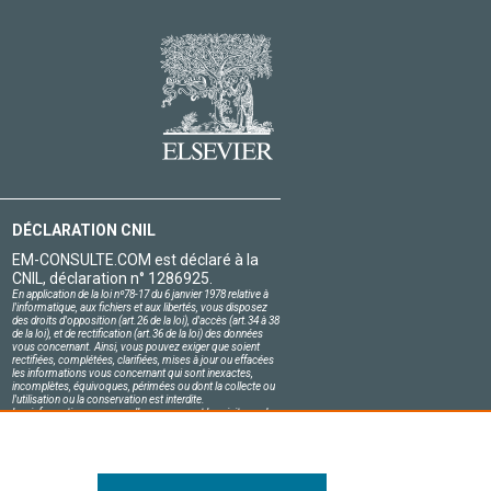
DÉCLARATION CNIL
EM-CONSULTE.COM est déclaré à la
CNIL, déclaration n° 1286925.
En application de la loi nº78-17 du 6 janvier 1978 relative à
l'informatique, aux fichiers et aux libertés, vous disposez
des droits d'opposition (art.26 de la loi), d'accès (art.34 à 38
de la loi), et de rectification (art.36 de la loi) des données
vous concernant. Ainsi, vous pouvez exiger que soient
rectifiées, complétées, clarifiées, mises à jour ou effacées
les informations vous concernant qui sont inexactes,
incomplètes, équivoques, périmées ou dont la collecte ou
l'utilisation ou la conservation est interdite.
Les informations personnelles concernant les visiteurs de
notre site, y compris leur identité, sont confidentielles.
Le responsable du site s'engage sur l'honneur à respecter
les conditions légales de confidentialité applicables en
France et à ne pas divulguer ces informations à des tiers.