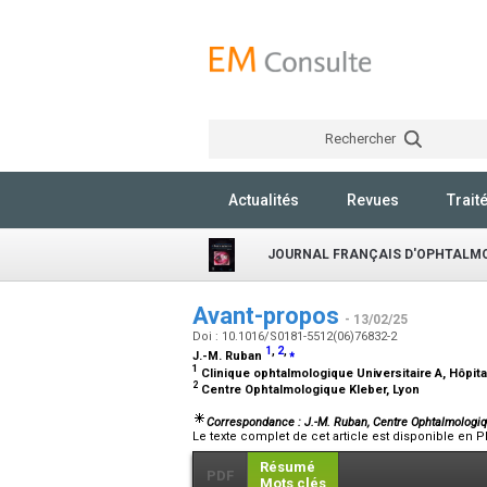
Rechercher
Actualités
Revues
Trait
JOURNAL FRANÇAIS D'OPHTALM
Avant-propos
- 13/02/25
Doi : 10.1016/S0181-5512(06)76832-2
1
,
2
,
⁎
J.-M. Ruban
1
Clinique ophtalmologique Universitaire A, Hôpita
2
Centre Ophtalmologique Kleber, Lyon
Correspondance : J.-M. Ruban, Centre Ophtalmologiqu
Le texte complet de cet article est disponible en P
Résumé
PDF
Mots clés