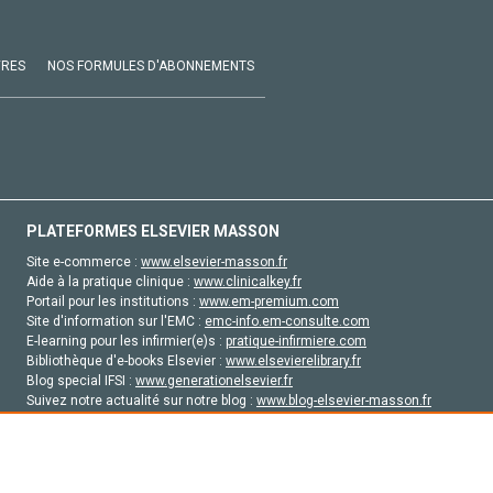
VRES
NOS FORMULES D'ABONNEMENTS
PLATEFORMES ELSEVIER MASSON
Site e-commerce :
www.elsevier-masson.fr
Aide à la pratique clinique :
www.clinicalkey.fr
Portail pour les institutions :
www.em-premium.com
Site d'information sur l'EMC :
emc-info.em-consulte.com
E-learning pour les infirmier(e)s :
pratique-infirmiere.com
Bibliothèque d'e-books Elsevier :
www.elsevierelibrary.fr
Blog special IFSI :
www.generationelsevier.fr
Suivez notre actualité sur notre blog :
www.blog-elsevier-masson.fr
Site d'emploi en santé :
emploisante.com