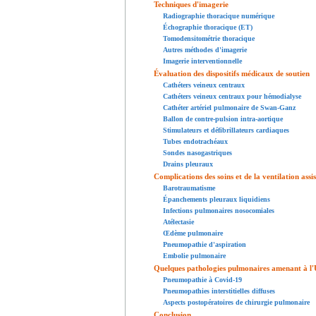
Techniques d'imagerie
Radiographie thoracique numérique
Échographie thoracique (ET)
Tomodensitométrie thoracique
Autres méthodes d'imagerie
Imagerie interventionnelle
Évaluation des dispositifs médicaux de soutien
Cathéters veineux centraux
Cathéters veineux centraux pour hémodialyse
Cathéter artériel pulmonaire de Swan-Ganz
Ballon de contre-pulsion intra-aortique
Stimulateurs et défibrillateurs cardiaques
Tubes endotrachéaux
Sondes nasogastriques
Drains pleuraux
Complications des soins et de la ventilation assi
Barotraumatisme
Épanchements pleuraux liquidiens
Infections pulmonaires nosocomiales
Atélectasie
Œdème pulmonaire
Pneumopathie d'aspiration
Embolie pulmonaire
Quelques pathologies pulmonaires amenant à l'U
Pneumopathie à Covid-19
Pneumopathies interstitielles diffuses
Aspects postopératoires de chirurgie pulmonaire
Conclusion