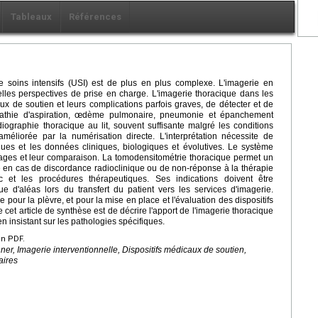
Tableaux
Références
e soins intensifs (USI) est de plus en plus complexe. L'imagerie en
les perspectives de prise en charge. L'imagerie thoracique dans les
ux de soutien et leurs complications parfois graves, de détecter et de
opathie d'aspiration, œdème pulmonaire, pneumonie et épanchement
diographie thoracique au lit, souvent suffisante malgré les conditions
méliorée par la numérisation directe. L'interprétation nécessite de
ues et les données cliniques, biologiques et évolutives. Le système
mages et leur comparaison. La tomodensitométrie thoracique permet un
ile en cas de discordance radioclinique ou de non-réponse à la thérapie
c et les procédures thérapeutiques. Ses indications doivent être
 d'aléas lors du transfert du patient vers les services d'imagerie.
e pour la plèvre, et pour la mise en place et l'évaluation des dispositifs
 cet article de synthèse est de décrire l'apport de l'imagerie thoracique
n insistant sur les pathologies spécifiques.
en PDF.
r, Imagerie interventionnelle, Dispositifs médicaux de soutien,
aires