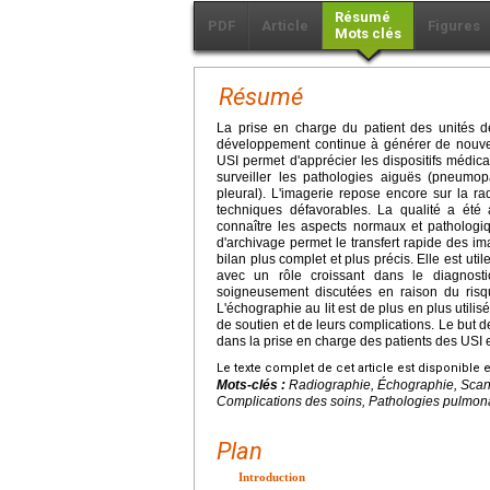
Résumé
PDF
Article
Figures
Mots clés
Résumé
La prise en charge du patient des unités d
développement continue à générer de nouvel
USI permet d'apprécier les dispositifs médica
surveiller les pathologies aiguës (pneum
pleural). L'imagerie repose encore sur la ra
techniques défavorables. La qualité a été a
connaître les aspects normaux et pathologiq
d'archivage permet le transfert rapide des i
bilan plus complet et plus précis. Elle est ut
avec un rôle croissant dans le diagnosti
soigneusement discutées en raison du risque
L'échographie au lit est de plus en plus utilisé
de soutien et de leurs complications. Le but de
dans la prise en charge des patients des USI e
Le texte complet de cet article est disponible 
Mots-clés :
Radiographie, Échographie, Scanne
Complications des soins, Pathologies pulmon
Plan
Introduction