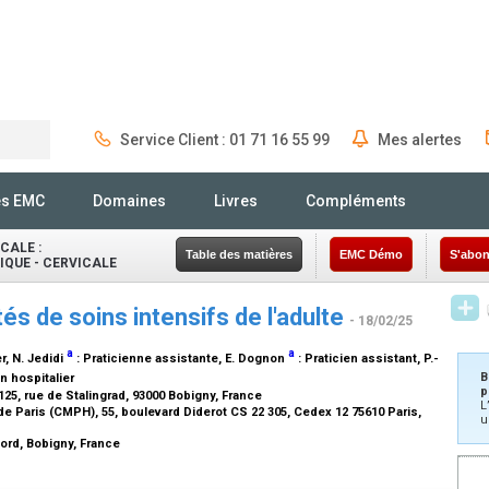
Service Client : 01 71 16 55 99
Mes alertes
Rechercher
és EMC
Domaines
Livres
Compléments
CALE :
Table des matières
EMC Démo
S'abon
QUE - CERVICALE
és de soins intensifs de l'adulte
- 18/02/25
a
a
r
, N. Jedidi
:
Praticienne assistante
, E. Dognon
:
Praticien assistant
, P.-
B
n hospitalier
p
125, rue de Stalingrad, 93000 Bobigny, France
L
Paris (CMPH), 55, boulevard Diderot CS 22 305, Cedex 12 75610 Paris,
u
Nord, Bobigny, France