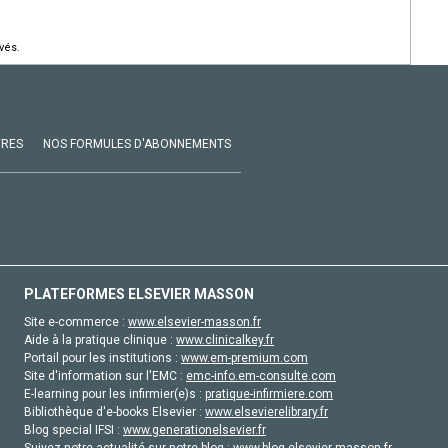
vés.
VRES
NOS FORMULES D'ABONNEMENTS
PLATEFORMES ELSEVIER MASSON
Site e-commerce :
www.elsevier-masson.fr
Aide à la pratique clinique :
www.clinicalkey.fr
Portail pour les institutions :
www.em-premium.com
Site d'information sur l'EMC :
emc-info.em-consulte.com
E-learning pour les infirmier(e)s :
pratique-infirmiere.com
Bibliothèque d'e-books Elsevier :
www.elsevierelibrary.fr
Blog special IFSI :
www.generationelsevier.fr