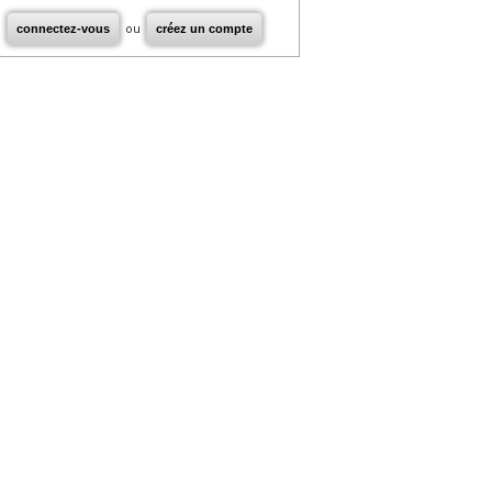
connectez-vous
ou
créez un compte