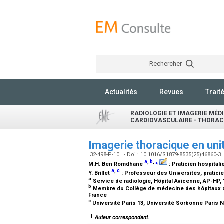
Rechercher
Actualités
Revues
Trait
RADIOLOGIE ET IMAGERIE MÉDI
CARDIOVASCULAIRE - THORACI
Imagerie thoracique en unit
[32-498-P-10] - Doi : 10.1016/S1879-8535(25)46860-3
a
,
b
,
⁎
M.H. Ben Romdhane
:
Praticien hospitalie
a
,
c
Y. Brillet
:
Professeur des Universités, praticie
a
Service de radiologie, Hôpital Avicenne, AP-HP, 
b
Membre du Collège de médecine des hôpitaux de 
France
c
Université Paris 13, Université Sorbonne Paris 
Auteur correspondant.