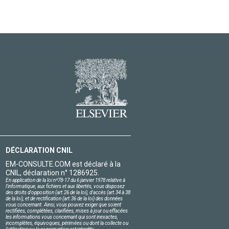
DÉCLARATION CNIL
EM-CONSULTE.COM est déclaré à la
CNIL, déclaration n° 1286925.
En application de la loi nº78-17 du 6 janvier 1978 relative à
l'informatique, aux fichiers et aux libertés, vous disposez
des droits d'opposition (art.26 de la loi), d'accès (art.34 à 38
de la loi), et de rectification (art.36 de la loi) des données
vous concernant. Ainsi, vous pouvez exiger que soient
rectifiées, complétées, clarifiées, mises à jour ou effacées
les informations vous concernant qui sont inexactes,
incomplètes, équivoques, périmées ou dont la collecte ou