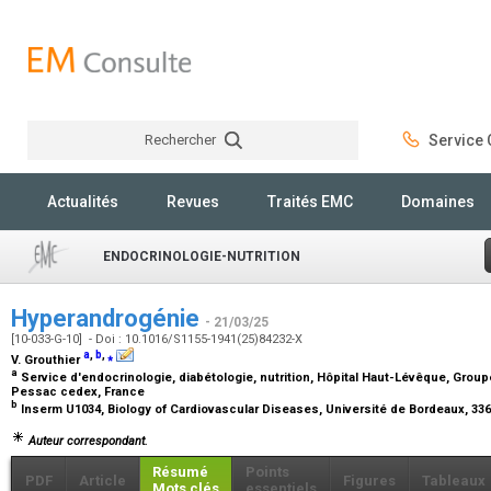
Rechercher
Service C
Rechercher
Actualités
Revues
Traités EMC
Domaines
ENDOCRINOLOGIE-NUTRITION
Hyperandrogénie
- 21/03/25
[10-033-G-10] - Doi : 10.1016/S1155-1941(25)84232-X
a
,
b
,
⁎
V. Grouthier
a
Service d'endocrinologie, diabétologie, nutrition, Hôpital Haut-Lévêque, Group
Pessac cedex, France
b
Inserm U1034, Biology of Cardiovascular Diseases, Université de Bordeaux, 3
Auteur correspondant.
Résumé
Points
PDF
Article
Figures
Tableaux
Mots clés
essentiels