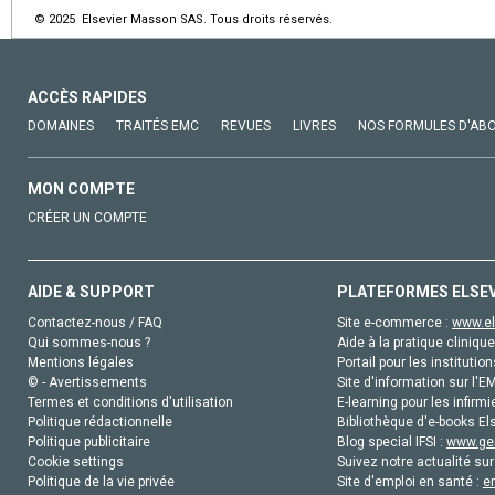
© 2025 Elsevier Masson SAS. Tous droits réservés.
ACCÈS RAPIDES
DOMAINES
TRAITÉS EMC
REVUES
LIVRES
NOS FORMULES D'AB
MON COMPTE
CRÉER UN COMPTE
AIDE & SUPPORT
PLATEFORMES ELSE
Contactez-nous / FAQ
Site e-commerce :
www.el
Qui sommes-nous ?
Aide à la pratique clinique
Mentions légales
Portail pour les institution
© - Avertissements
Site d'information sur l'E
Termes et conditions d'utilisation
E-learning pour les infirmi
Politique rédactionnelle
Bibliothèque d'e-books Els
Politique publicitaire
Blog special IFSI :
www.gen
Cookie settings
Suivez notre actualité sur
Politique de la vie privée
Site d'emploi en santé :
e