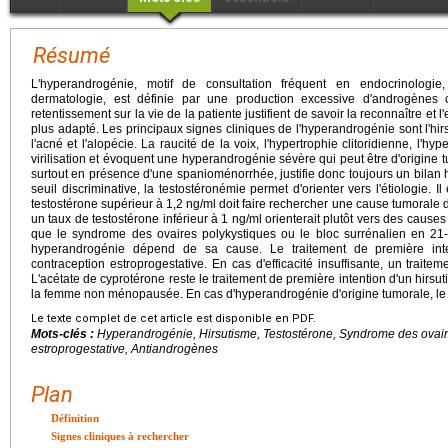
Résumé
L'hyperandrogénie, motif de consultation fréquent en endocrinologi
dermatologie, est définie par une production excessive d'androgène
retentissement sur la vie de la patiente justifient de savoir la reconnaître et l
plus adapté. Les principaux signes cliniques de l'hyperandrogénie sont l'hir
l'acné et l'alopécie. La raucité de la voix, l'hypertrophie clitoridienne, l'h
virilisation et évoquent une hyperandrogénie sévère qui peut être d'origine
surtout en présence d'une spanioménorrhée, justifie donc toujours un bilan h
seuil discriminative, la testostéronémie permet d'orienter vers l'étiologie. 
testostérone supérieur à 1,2 ng/ml doit faire rechercher une cause tumorale
un taux de testostérone inférieur à 1 ng/ml orienterait plutôt vers des caus
que le syndrome des ovaires polykystiques ou le bloc surrénalien en 21
hyperandrogénie dépend de sa cause. Le traitement de première inte
contraception estroprogestative. En cas d'efficacité insuffisante, un traite
L'acétate de cyprotérone reste le traitement de première intention d'un hirs
la femme non ménopausée. En cas d'hyperandrogénie d'origine tumorale, le tr
Le texte complet de cet article est disponible en PDF.
Mots-clés :
Hyperandrogénie, Hirsutisme, Testostérone, Syndrome des ovair
estroprogestative, Antiandrogènes
Plan
Définition
Signes cliniques à rechercher