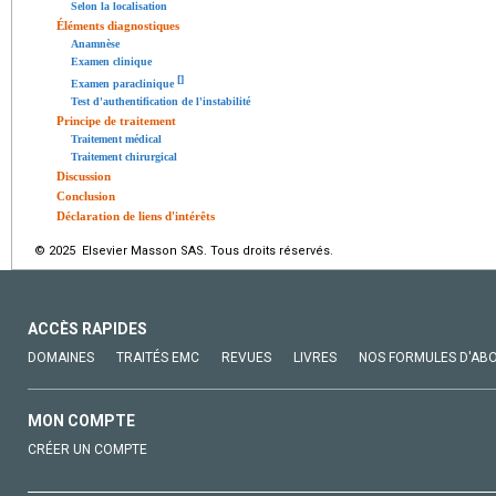
Selon la localisation
Éléments diagnostiques
Anamnèse
Examen clinique
[
]
Examen paraclinique
Test d'authentification de l'instabilité
Principe de traitement
Traitement médical
Traitement chirurgical
Discussion
Conclusion
Déclaration de liens d'intérêts
© 2025 Elsevier Masson SAS. Tous droits réservés.
ACCÈS RAPIDES
DOMAINES
TRAITÉS EMC
REVUES
LIVRES
NOS FORMULES D'AB
MON COMPTE
CRÉER UN COMPTE