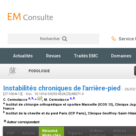
Rechercher
Service C
Rechercher
Actualités
Revues
Traités EMC
Domaines
PODOLOGIE
Instabilités chroniques de l'arrière-pied
- 26/03
[27-100-A-12] - Doi : 10.1016/S0292-062X(25)48271-3
a
,
b
,
⁎
a
,
b
C. Cermolacce
, M. Cermolacce
a
Institut de chirurgie orthopédique et sportive Marseille (ICOS 13), Clinique Ju
France
b
Institut de la cheville et du pied Paris (ICP Paris), Clinique Geoffroy-Saint-Hila
Auteur correspondant.
Résumé
Vidéos
Arbres
PDF
Article
Figures
Mots clés
Podcast
décisionnel