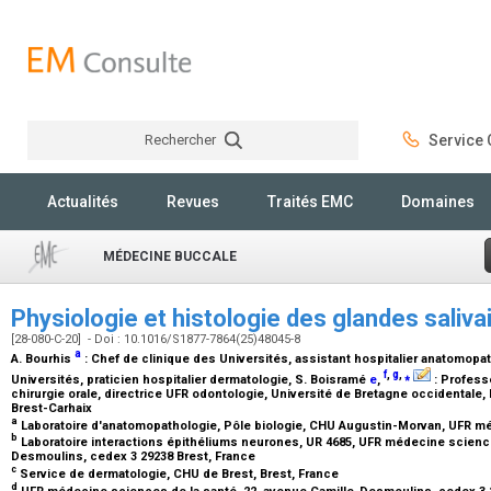
Rechercher
Service C
Rechercher
Actualités
Revues
Traités EMC
Domaines
MÉDECINE BUCCALE
Physiologie et histologie des glandes saliva
[28-080-C-20] - Doi : 10.1016/S1877-7864(25)48045-8
a
A. Bourhis
:
Chef de clinique des Universités, assistant hospitalier anatomopa
f
,
g
,
⁎
Universités, praticien hospitalier dermatologie
, S. Boisramé
e
,
:
Professe
chirurgie orale, directrice UFR odontologie, Université de Bretagne occidentale
Brest-Carhaix
a
Laboratoire d'anatomopathologie, Pôle biologie, CHU Augustin-Morvan, UFR mé
b
Laboratoire interactions épithéliums neurones, UR 4685, UFR médecine science
Desmoulins, cedex 3 29238 Brest, France
c
Service de dermatologie, CHU de Brest, Brest, France
d
UFR médecine sciences de la santé, 22, avenue Camille-Desmoulins, cedex 3 