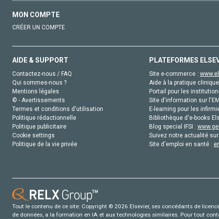
MON COMPTE
CRÉER UN COMPTE
AIDE & SUPPORT
PLATEFORMES ELSE
Contactez-nous / FAQ
Site e-commerce :
www.el
Qui sommes-nous ?
Aide à la pratique clinique
Mentions légales
Portail pour les institution
© - Avertissements
Site d'information sur l'E
Termes et conditions d'utilisation
E-learning pour les infirmi
Politique rédactionnelle
Bibliothèque d'e-books Els
Politique publicitaire
Blog special IFSI :
www.gen
Cookie settings
Suivez notre actualité sur
Politique de la vie privée
Site d'emploi en santé :
e
Tout le contenu de ce site: Copyright © 2026 Elsevier, ses concédants de licence e
de données, a la formation en IA et aux technologies similaires. Pour tout con