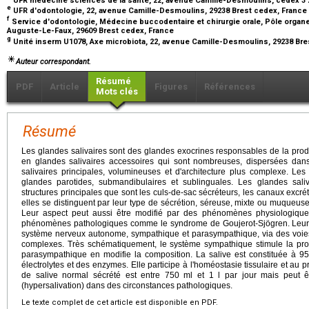
e
UFR d'odontologie, 22, avenue Camille-Desmoulins, 29238 Brest cedex, France
f
Service d'odontologie, Médecine buccodentaire et chirurgie orale, Pôle organ
Auguste-Le-Faux, 29609 Brest cedex, France
g
Unité inserm U1078, Axe microbiota, 22, avenue Camille-Desmoulins, 29238 Br
Auteur correspondant.
Résumé
PDF
Article
Figures
Références
Mots clés
Résumé
Les glandes salivaires sont des glandes exocrines responsables de la produc
en glandes salivaires accessoires qui sont nombreuses, dispersées da
salivaires principales, volumineuses et d'architecture plus complexe. Les 
glandes parotides, submandibulaires et sublinguales. Les glandes saliv
structures principales que sont les culs-de-sac sécréteurs, les canaux excré
elles se distinguent par leur type de sécrétion, séreuse, mixte ou muqueuse,
Leur aspect peut aussi être modifié par des phénomènes physiologique
phénomènes pathologiques comme le syndrome de Goujerot-Sjögren. Leur p
système nerveux autonome, sympathique et parasympathique, via des voies 
complexes. Très schématiquement, le système sympathique stimule la pro
parasympathique en modifie la composition. La salive est constituée à 
électrolytes et des enzymes. Elle participe à l'homéostasie tissulaire et au
de salive normal sécrété est entre 750 ml et 1 l par jour mais peut 
(hypersalivation) dans des circonstances pathologiques.
Le texte complet de cet article est disponible en PDF.