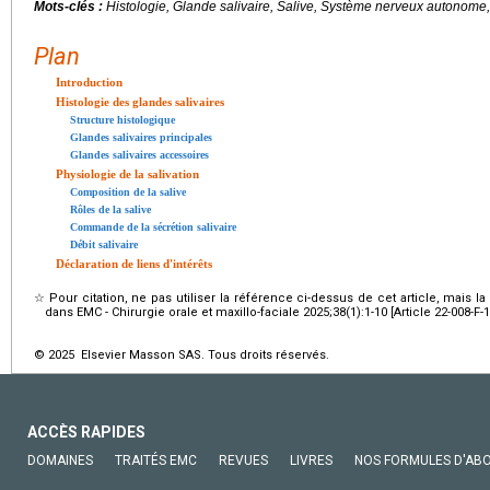
Mots-clés :
Histologie, Glande salivaire, Salive, Système nerveux autonom
Plan
Introduction
Histologie des glandes salivaires
Structure histologique
Glandes salivaires principales
Glandes salivaires accessoires
Physiologie de la salivation
Composition de la salive
Rôles de la salive
Commande de la sécrétion salivaire
Débit salivaire
Déclaration de liens d'intérêts
☆
Pour citation, ne pas utiliser la référence ci-dessus de cet article, mais l
dans EMC - Chirurgie orale et maxillo-faciale 2025;38(1):1-10 [Article 22-008-F-1
© 2025 Elsevier Masson SAS. Tous droits réservés.
ACCÈS RAPIDES
DOMAINES
TRAITÉS EMC
REVUES
LIVRES
NOS FORMULES D'AB