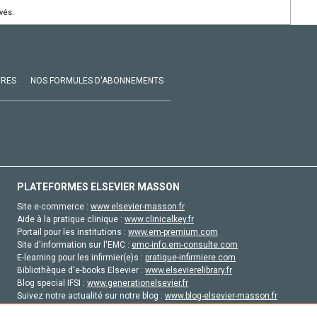
vés.
VRES
NOS FORMULES D'ABONNEMENTS
PLATEFORMES ELSEVIER MASSON
Site e-commerce :
www.elsevier-masson.fr
Aide à la pratique clinique :
www.clinicalkey.fr
Portail pour les institutions :
www.em-premium.com
Site d'information sur l'EMC :
emc-info.em-consulte.com
E-learning pour les infirmier(e)s :
pratique-infirmiere.com
Bibliothèque d'e-books Elsevier :
www.elsevierelibrary.fr
Blog special IFSI :
www.generationelsevier.fr
Suivez notre actualité sur notre blog :
www.blog-elsevier-masson.fr
Site d'emploi en santé :
emploisante.com