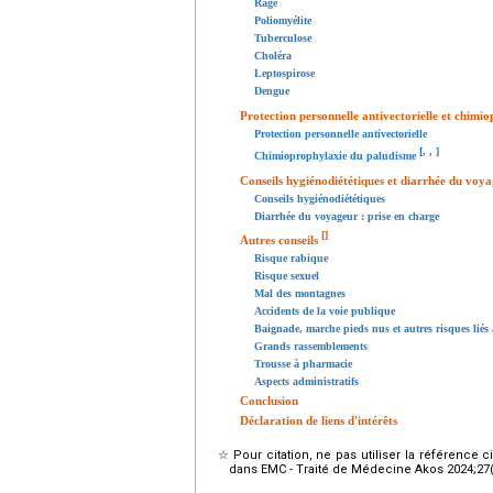
Rage
Poliomyélite
Tuberculose
Choléra
Leptospirose
Dengue
Protection personnelle antivectorielle et chim
Protection personnelle antivectorielle
[
,
,
]
Chimioprophylaxie du paludisme
Conseils hygiénodiététiques et diarrhée du voy
Conseils hygiénodiététiques
Diarrhée du voyageur : prise en charge
[
]
Autres conseils
Risque rabique
Risque sexuel
Mal des montagnes
Accidents de la voie publique
Baignade, marche pieds nus et autres risques liés
Grands rassemblements
Trousse à pharmacie
Aspects administratifs
Conclusion
Déclaration de liens d'intérêts
☆
Pour citation, ne pas utiliser la référence 
dans EMC - Traité de Médecine Akos 2024;27(4)