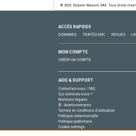
© 2025 Elsevier Masson SAS. Tous droits réser
ACCÈS RAPIDES
DOMAINES
TRAITÉS EMC
REVUES
LI
MON COMPTE
CRÉER UN COMPTE
AIDE & SUPPORT
Contactez-nous / FAQ
Qui sommes-nous ?
Mentions légales
© - Avertissements
Termes et conditions d'utilisation
Politique rédactionnelle
Politique publicitaire
Cookie settings
Politique de la vie privée