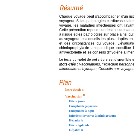
Résumé
Chaque voyage peut s'accompagner d'un risque
voyageur. Si les pathologies cardiovasculaires
voyage, les maladies infectieuses ont l'avant
Cette prévention repose sur des mesures adap
à risque et les pathologies sur place ainsi q
au voyageur les conseils les plus adaptés en 
et des circonstances du voyage. L'évaluati
chimioprophylaxie antipaludique constitue 
antivectorielle et les conseils d'hygiène alime
Le texte complet de cet article est disponible 
Mots-clés :
Vaccinations, Protection personne
alimentaire et hydrique, Conseils aux voyage
Plan
Introduction
[
]
Vaccination
Fièvre jaune
Encéphalite japonaise
Encéphalite à tique
Infections invasives à méningocoque
Hépatite A
Fièvre typhoïde
Hépatite B