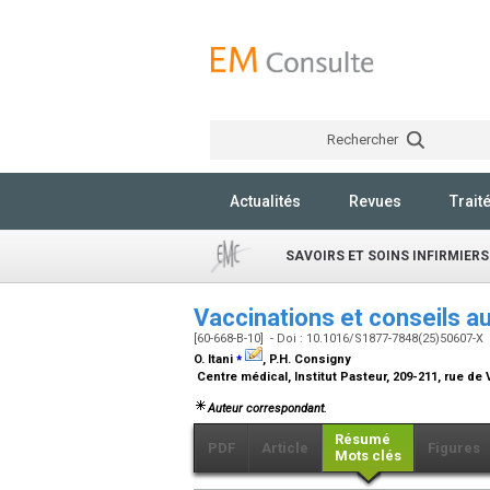
Rechercher
Actualités
Revues
Trait
SAVOIRS ET SOINS INFIRMIERS
Vaccinations et conseils 
[60-668-B-10] - Doi : 10.1016/S1877-7848(25)50607-X
⁎
O. Itani
, P.H. Consigny
Centre médical, Institut Pasteur, 209-211, rue de 
Auteur correspondant.
Résumé
PDF
Article
Figures
Mots clés