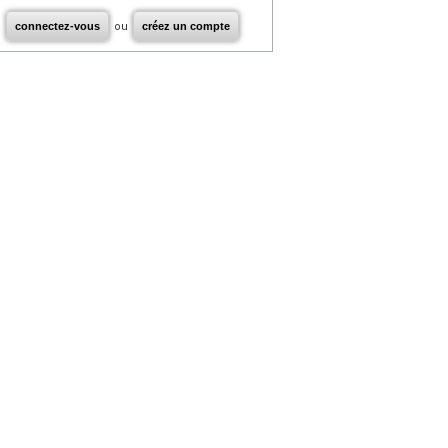
connectez-vous
ou
créez un compte