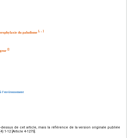
[
,
,
]
ioprophylaxie du paludisme
[
]
ageur
 à l'environnement
ci-dessus de cet article, mais la référence de la version originale publiée
:1-12 [Article 4-1275].