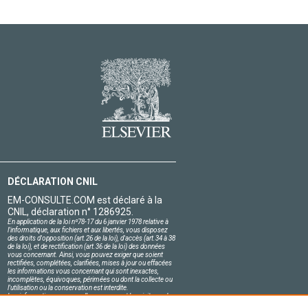
DÉCLARATION CNIL
EM-CONSULTE.COM est déclaré à la
CNIL, déclaration n° 1286925.
En application de la loi nº78-17 du 6 janvier 1978 relative à
l'informatique, aux fichiers et aux libertés, vous disposez
des droits d'opposition (art.26 de la loi), d'accès (art.34 à 38
de la loi), et de rectification (art.36 de la loi) des données
vous concernant. Ainsi, vous pouvez exiger que soient
rectifiées, complétées, clarifiées, mises à jour ou effacées
les informations vous concernant qui sont inexactes,
incomplètes, équivoques, périmées ou dont la collecte ou
l'utilisation ou la conservation est interdite.
Les informations personnelles concernant les visiteurs de
notre site, y compris leur identité, sont confidentielles.