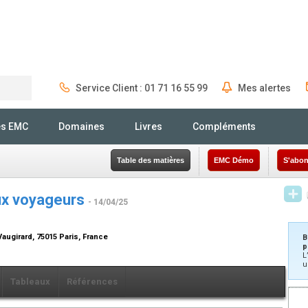
Service Client : 01 71 16 55 99
Mes alertes
Rechercher
és EMC
Domaines
Livres
Compléments
Table des matières
EMC Démo
S'abon
aux voyageurs
- 14/04/25
Vaugirard, 75015 Paris, France
B
p
L
u
Tableaux
Références