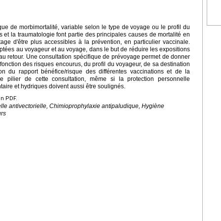
 de morbimortalité, variable selon le type de voyage ou le profil du
 et la traumatologie font partie des principales causes de mortalité en
age d'être plus accessibles à la prévention, en particulier vaccinale.
tées au voyageur et au voyage, dans le but de réduire les expositions
u'au retour. Une consultation spécifique de prévoyage permet de donner
fonction des risques encourus, du profil du voyageur, de sa destination
on du rapport bénéfice/risque des différentes vaccinations et de la
le pilier de cette consultation, même si la protection personnelle
ntaire et hydriques doivent aussi être soulignés.
en PDF.
lle antivectorielle, Chimioprophylaxie antipaludique, Hygiène
urs