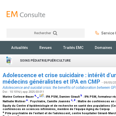
Rechercher
Service C
Rechercher
Actualités
Revues
Traités EMC
Domaines
SOINS PÉDIATRIE/PUÉRICULTURE
Adolescence et crise suicidaire : intérêt d’u
médecins généralistes et IPA en CMP
- 09/05/2
Adolescence and suicidal crisis: the benefits of collaboration between 
Doi : 10.1016/j.spp.2025.03.011
a
,
b
Marine Cortese-Bauer
⁎
:
IPA PSM
, Damien Girault
:
IPA PSM, formateur ré
a
c
,
d
Nathalie Moliner
:
Psychiatre
, Camille Joannès
:
Maître de conférences en 
Equity du Centre d’épidémiologie et de recherche en santé des populations (Ce
conférences en sciences infirmières, membre de l’équipe Aging du Cerpop
a
Pôle psychiatrie de l’enfant et de l’adolescent, centre hospitalier Gérard-Marc