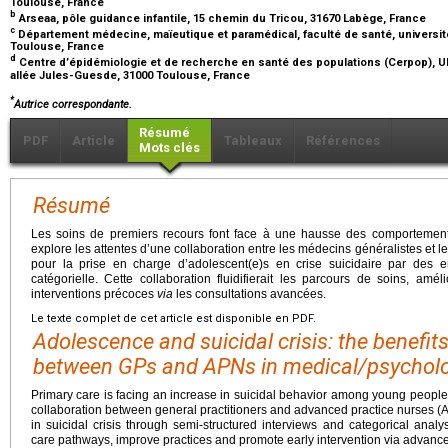
Toulouse, France
b
Arseaa, pôle guidance infantile, 15 chemin du Tricou, 31670 Labège, France
c
Département médecine, maïeutique et paramédical, faculté de santé, universit
Toulouse, France
d
Centre d’épidémiologie et de recherche en santé des populations (Cerpop), UM
allée Jules-Guesde, 31000 Toulouse, France
*
Autrice correspondante.
Résumé
PDF
Article
Tableaux
Références
Mots clés
Résumé
Les soins de premiers recours font face à une hausse des comportement
explore les attentes d’une collaboration entre les médecins généralistes et le
pour la prise en charge d’adolescent(e)s en crise suicidaire par des en
catégorielle. Cette collaboration fluidifierait les parcours de soins, améli
interventions précoces
via
les consultations avancées.
Le texte complet de cet article est disponible en PDF.
Adolescence and suicidal crisis: the benefits
between GPs and APNs in medical/psycholo
Primary care is facing an increase in suicidal behavior among young people.
collaboration between general practitioners and advanced practice nurses 
in suicidal crisis through semi-structured interviews and categorical analy
care pathways, improve practices and promote early intervention via advance