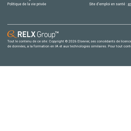
Politique de la vie privée
Site d'emploi en santé :
e
Tout le contenu de ce site: Copyright © 2026 Elsevier, ses concédants de licence e
de données, a la formation en IA et aux technologies similaires. Pour tout con