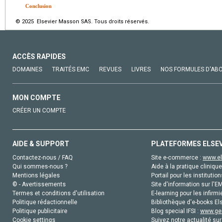
Conclusion
© 2025 Elsevier Masson SAS. Tous droits réservés.
ACCÈS RAPIDES
DOMAINES
TRAITÉS EMC
REVUES
LIVRES
NOS FORMULES D'AB
MON COMPTE
CRÉER UN COMPTE
AIDE & SUPPORT
PLATEFORMES ELSE
Contactez-nous / FAQ
Site e-commerce :
www.el
Qui sommes-nous ?
Aide à la pratique clinique
Mentions légales
Portail pour les institution
© - Avertissements
Site d'information sur l'E
Termes et conditions d'utilisation
E-learning pour les infirmi
Politique rédactionnelle
Bibliothèque d'e-books Els
Politique publicitaire
Blog special IFSI :
www.gen
Cookie settings
Suivez notre actualité sur