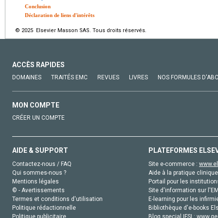
Conclusion
Déclaration de liens d'intérêts
© 2025 Elsevier Masson SAS. Tous droits réservés.
ACCÈS RAPIDES
DOMAINES
TRAITÉS EMC
REVUES
LIVRES
NOS FORMULES D'AB
MON COMPTE
CRÉER UN COMPTE
AIDE & SUPPORT
PLATEFORMES ELSE
Contactez-nous / FAQ
Site e-commerce :
www.el
Qui sommes-nous ?
Aide à la pratique clinique
Mentions légales
Portail pour les institution
© - Avertissements
Site d'information sur l'E
Termes et conditions d'utilisation
E-learning pour les infirmi
Politique rédactionnelle
Bibliothèque d'e-books Els
Politique publicitaire
Blog special IFSI :
www.gen