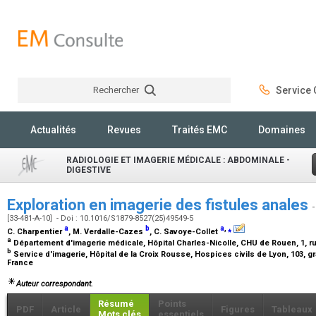
Rechercher
Service C
Rechercher
Actualités
Revues
Traités EMC
Domaines
RADIOLOGIE ET IMAGERIE MÉDICALE : ABDOMINALE -
DIGESTIVE
Exploration en imagerie des fistules anales
-
[33-481-A-10] - Doi : 10.1016/S1879-8527(25)49549-5
a
b
a
,
⁎
C. Charpentier
, M. Verdalle-Cazes
, C. Savoye-Collet
a
Département d'imagerie médicale, Hôpital Charles-Nicolle, CHU de Rouen, 1, 
b
Service d'imagerie, Hôpital de la Croix Rousse, Hospices civils de Lyon, 103, g
France
Auteur correspondant.
Résumé
Points
PDF
Article
Figures
Tableaux
Mots clés
essentiels