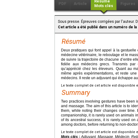
Résumé
PDF
Article
Figures
Mots clés
Sous presse. Épreuves corrigées par l'auteur. 
Cet article a été publié dans un numéro de la
Résumé
Deux pratiques qui font appel à la gestuelle
médecine vétérinaire, le reboutage et le massag
de suivre la trajectoire de chacune d’entre el
fidèle aux médecins grecs. Transmis par 
qu’apprécié chez les éleveurs. Quant au mas
même après expérimentations, et reste une 
médecins. Il reste un adjuvant qui échappe au 
Le texte complet de cet article est disponible 
Summary
Two practices involving gestures have been i
and massage. The aim of this article is to identi
them, while noting their changes over time. 
companionship, it is rarely used on animals in 
of its ancestral success, it is rarely used o
among doctors, before returning to non-doctors.
Le texte complet de cet article est disponible 
Mots clés :
Adjuvant, Massage, Médecin, Rebo