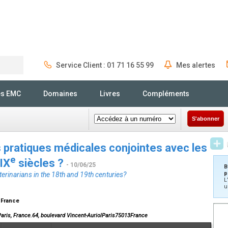
Service Client : 01 71 16 55 99
Mes alertes
Rechercher
és EMC
Domaines
Livres
Compléments
S'abonner
s pratiques médicales conjointes avec les
e
IX
siècles ?
- 10/06/25
B
p
terinarians in the 18th and 19th centuries?
L
u
, France
Paris, France.64, boulevard Vincent-AuriolParis75013France