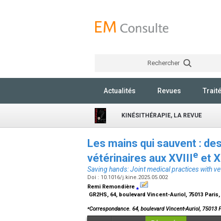
Rechercher
Actualités
Revues
Trait
KINÉSITHÉRAPIE, LA REVUE
Les mains qui sauvent : de
e
vétérinaires aux XVIII
et X
Saving hands: Joint medical practices with ve
Doi : 10.1016/j.kine.2025.05.002
Remi Remondière
⁎
GR2HS, 64, boulevard Vincent-Auriol, 75013 Paris
⁎
Correspondance. 64, boulevard Vincent-Auriol, 75013 