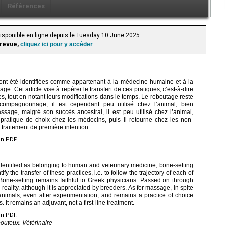
Références
Disponible en ligne depuis le Tuesday 10 June 2025
 revue,
cliquez ici pour y accéder
 ont été identifiées comme appartenant à la médecine humaine et à la
e. Cet article vise à repérer le transfert de ces pratiques, c’est-à-dire
les, tout en notant leurs modifications dans le temps. Le reboutage reste
compagnonnage, il est cependant peu utilisé chez l’animal, bien
sage, malgré son succès ancestral, il est peu utilisé chez l’animal,
pratique de choix chez les médecins, puis il retourne chez les non-
traitement de première intention.
en PDF.
dentified as belonging to human and veterinary medicine, bone-setting
fy the transfer of these practices, i.e. to follow the trajectory of each of
Bone-setting remains faithful to Greek physicians. Passed on through
reality, although it is appreciated by breeders. As for massage, in spite
n animals, even after experimentation, and remains a practice of choice
 It remains an adjuvant, not a first-line treatment.
en PDF.
uteux, Vétérinaire