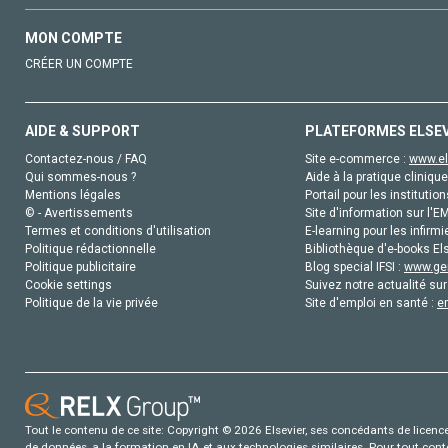
MON COMPTE
CRÉER UN COMPTE
AIDE & SUPPORT
PLATEFORMES ELSE
Contactez-nous / FAQ
Site e-commerce :
www.el
Qui sommes-nous ?
Aide à la pratique clinique
Mentions légales
Portail pour les institution
© - Avertissements
Site d'information sur l'E
Termes et conditions d'utilisation
E-learning pour les infirmi
Politique rédactionnelle
Bibliothèque d'e-books Els
Politique publicitaire
Blog special IFSI :
www.gen
Cookie settings
Suivez notre actualité sur
Politique de la vie privée
Site d'emploi en santé :
e
Tout le contenu de ce site: Copyright © 2026 Elsevier, ses concédants de licence e
de données, a la formation en IA et aux technologies similaires. Pour tout con