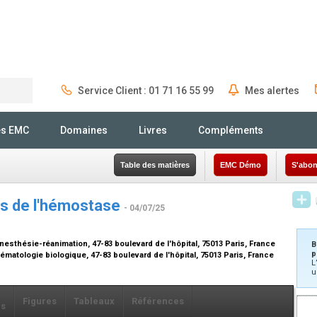
Service Client : 01 71 16 55 99
Mes alertes
Rechercher
és EMC
Domaines
Livres
Compléments
Table des matières
EMC Démo
S'abon
es de l'hémostase
- 04/07/25
anesthésie-réanimation, 47-83 boulevard de l'hôpital, 75013 Paris, France
B
p
hématologie biologique, 47-83 boulevard de l'hôpital, 75013 Paris, France
L
u
Figures
Tableaux
Références
ls