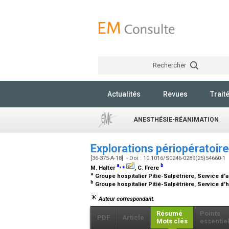
Rechercher
Actualités
Revues
Trait
ANESTHÉSIE-RÉANIMATION
Explorations périopératoir
[36-375-A-18] - Doi : 10.1016/S0246-0289(25)54660-1
a
,
⁎
b
M. Halter
, C. Frere
a
Groupe hospitalier Pitié-Salpêtrière, Service d'
b
Groupe hospitalier Pitié-Salpêtrière, Service d'
Auteur correspondant.
Résumé
Points
PDF
Article
Mots clés
essentie