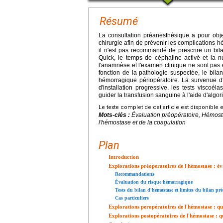
Résumé
La consultation préanesthésique a pour objec
chirurgie afin de prévenir les complications h
il n'est pas recommandé de prescrire un bi
Quick, le temps de céphaline activé et la n
l'anamnèse et l'examen clinique ne sont pas 
fonction de la pathologie suspectée, le bila
hémorragique périopératoire. La survenue d
d'installation progressive, les tests viscoél
guider la transfusion sanguine à l'aide d'algor
Le texte complet de cet article est disponible 
Mots-clés :
Évaluation préopératoire, Hémost
l'hémostase et de la coagulation
Plan
Introduction
Explorations préopératoires de l'hémostase : é
Recommandations
Évaluation du risque hémorragique
Tests du bilan d'hémostase et limites du bilan pré
Cas particuliers
Explorations peropératoires de l'hémostase : qu
Explorations postopératoires de l'hémostase : q