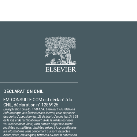
DÉCLARATION CNIL
EM-CONSULTE.COM est déclaré à la
CNIL, déclaration n° 1286925.
En application de la loi nº78-17 du 6 janvier 1978 relative à
l'informatique, aux fichiers et aux libertés, vous disposez
des droits d'opposition (art.26 de la loi), d'accès (art.34 à 38
de la loi), et de rectification (art.36 de la loi) des données
vous concernant. Ainsi, vous pouvez exiger que soient
rectifiées, complétées, clarifiées, mises à jour ou effacées
les informations vous concernant qui sont inexactes,
incomplètes, équivoques, périmées ou dont la collecte ou