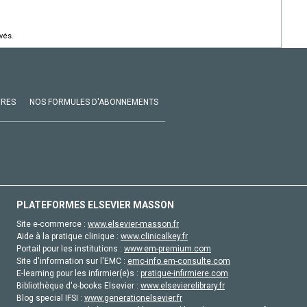
vés.
VRES
NOS FORMULES D'ABONNEMENTS
PLATEFORMES ELSEVIER MASSON
Site e-commerce :
www.elsevier-masson.fr
Aide à la pratique clinique :
www.clinicalkey.fr
Portail pour les institutions :
www.em-premium.com
Site d'information sur l'EMC :
emc-info.em-consulte.com
E-learning pour les infirmier(e)s :
pratique-infirmiere.com
Bibliothèque d'e-books Elsevier :
www.elsevierelibrary.fr
Blog special IFSI :
www.generationelsevier.fr