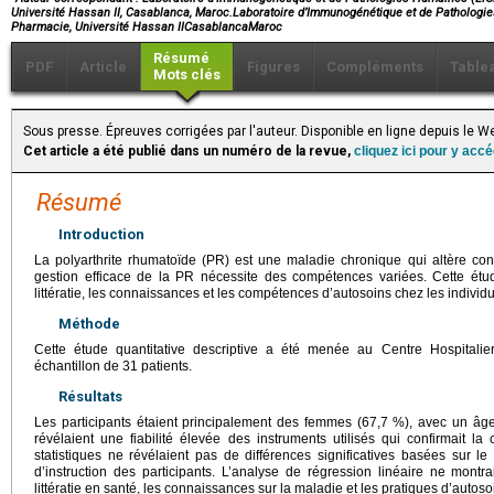
Université Hassan II, Casablanca, Maroc.Laboratoire d’Immunogénétique et de Pathologi
Pharmacie, Université Hassan IICasablancaMaroc
Résumé
PDF
Article
Figures
Compléments
Table
Mots clés
Sous presse. Épreuves corrigées par l'auteur. Disponible en ligne depuis le
Cet article a été publié dans un numéro de la revue,
cliquez ici pour y acc
Résumé
Introduction
La polyarthrite rhumatoïde (PR) est une maladie chronique qui altère con
gestion efficace de la PR nécessite des compétences variées. Cette étude
littératie, les connaissances et les compétences d’autosoins chez les individ
Méthode
Cette étude quantitative descriptive a été menée au Centre Hospitali
échantillon de 31 patients.
Résultats
Les participants étaient principalement des femmes (67,7 %), avec un â
révélaient une fiabilité élevée des instruments utilisés qui confirmait 
statistiques ne révélaient pas de différences significatives basées sur le
d’instruction des participants. L’analyse de régression linéaire ne montrai
littératie en santé, les connaissances sur la maladie et les pratiques d’autoso