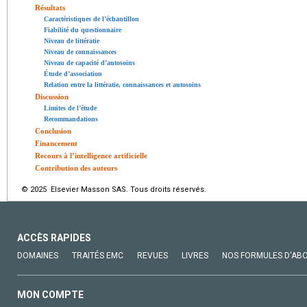
Résultats
Caractéristiques de l’échantillon
Fiabilité du questionnaire
Niveau de littératie
Niveau de connaissances
Niveau de capacité d’autosoins
Étude d’association
Relation entre la littératie, connaissances et autosoins
Discussion
Limites de l’étude
Recommandations
Conclusion
Financement
Recours à l’intelligence artificielle
Contribution des auteurs
© 2025 Elsevier Masson SAS. Tous droits réservés.
ACCÈS RAPIDES
DOMAINES
TRAITÉS EMC
REVUES
LIVRES
NOS FORMULES D'AB
MON COMPTE