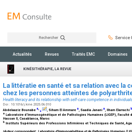
Rechercher
Service C
Rechercher
Actualités
Revues
Traités EMC
Domaines
KINÉSITHÉRAPIE, LA REVUE
La littératie en santé et sa relation avec l
chez les personnes atteintes de polyarthri
Health literacy and its relationship with self-care competence in individual
Doi : 10.1016/j.kine.2025.06.010
a
,
a
a
Abdelaaziz Bounabe
⁎
, Siham El Ammare
, Saadia Janani
, Ilham Elarrachi
a
Laboratoire d’Immunogénétique et de Pathologies Humaines (LIGEP), Faculté 
Hassan II, Casablanca, Maroc
b
Instituts Supérieurs des Professions Infirmières et Techniques de Santé, Aga
⁎
Auteur correspondant : Laboratoire d’Immunogénétique et de Pathologies Humaines (LIG