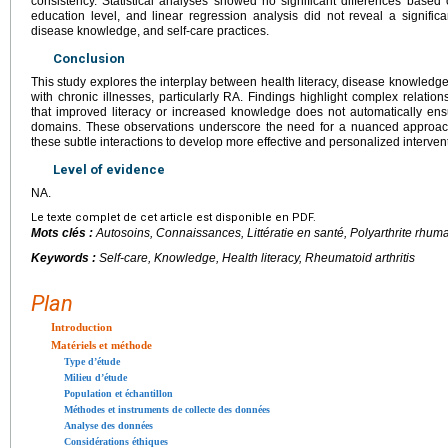
consistency. Statistical analyses showed no significant differences based 
education level, and linear regression analysis did not reveal a significa
disease knowledge, and self-care practices.
Conclusion
This study explores the interplay between health literacy, disease knowledge
with chronic illnesses, particularly RA. Findings highlight complex relatio
that improved literacy or increased knowledge does not automatically ensur
domains. These observations underscore the need for a nuanced approach
these subtle interactions to develop more effective and personalized interv
Level of evidence
NA.
Le texte complet de cet article est disponible en PDF.
Mots clés :
Autosoins, Connaissances, Littératie en santé, Polyarthrite rhum
Keywords :
Self-care, Knowledge, Health literacy, Rheumatoid arthritis
Plan
Introduction
Matériels et méthode
Type d’étude
Milieu d’étude
Population et échantillon
Méthodes et instruments de collecte des données
Analyse des données
Considérations éthiques