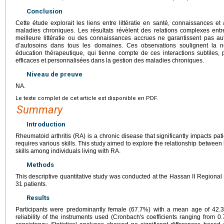
Conclusion
Cette étude explorait les liens entre littératie en santé, connaissances et
maladies chroniques. Les résultats révèlent des relations complexes entr
meilleure littératie ou des connaissances accrues ne garantissent pas a
d’autosoins dans tous les domaines. Ces observations soulignent la
éducation thérapeutique, qui tienne compte de ces interactions subtiles,
efficaces et personnalisées dans la gestion des maladies chroniques.
Niveau de preuve
NA.
Le texte complet de cet article est disponible en PDF.
Summary
Introduction
Rheumatoid arthritis (RA) is a chronic disease that significantly impacts pa
requires various skills. This study aimed to explore the relationship between 
skills among individuals living with RA.
Methods
This descriptive quantitative study was conducted at the Hassan II Regional 
31 patients.
Results
Participants were predominantly female (67.7%) with a mean age of 42.
reliability of the instruments used (Cronbach's coefficients ranging from 