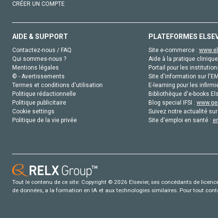
CRÉER UN COMPTE
AIDE & SUPPORT
PLATEFORMES ELSE
Contactez-nous / FAQ
Site e-commerce :
www.el
Qui sommes-nous ?
Aide à la pratique clinique
Mentions légales
Portail pour les institution
© - Avertissements
Site d'information sur l'E
Termes et conditions d'utilisation
E-learning pour les infirmi
Politique rédactionnelle
Bibliothèque d'e-books Els
Politique publicitaire
Blog special IFSI :
www.gen
Cookie settings
Suivez notre actualité sur
Politique de la vie privée
Site d'emploi en santé :
e
Tout le contenu de ce site: Copyright © 2026 Elsevier, ses concédants de licence e
de données, a la formation en IA et aux technologies similaires. Pour tout con