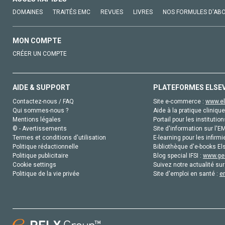
DOMAINES
TRAITÉS EMC
REVUES
LIVRES
NOS FORMULES D'AB
MON COMPTE
CRÉER UN COMPTE
AIDE & SUPPORT
PLATEFORMES ELSE
Contactez-nous / FAQ
Site e-commerce :
www.el
Qui sommes-nous ?
Aide à la pratique clinique
Mentions légales
Portail pour les institution
© - Avertissements
Site d'information sur l'E
Termes et conditions d'utilisation
E-learning pour les infirmi
Politique rédactionnelle
Bibliothèque d'e-books Els
Politique publicitaire
Blog special IFSI :
www.gen
Cookie settings
Suivez notre actualité sur
Politique de la vie privée
Site d'emploi en santé :
e