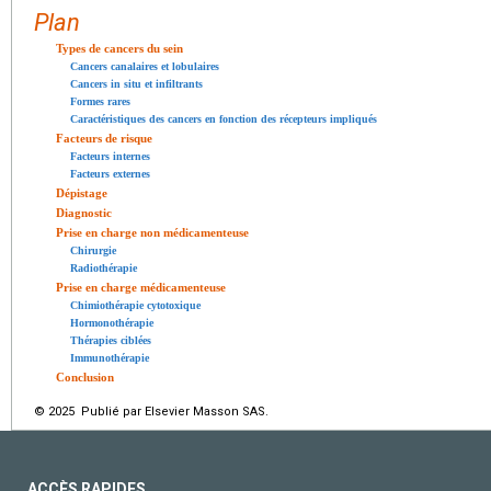
Plan
Types de cancers du sein
Cancers canalaires et lobulaires
Cancers in situ et infiltrants
Formes rares
Caractéristiques des cancers en fonction des récepteurs impliqués
Facteurs de risque
Facteurs internes
Facteurs externes
Dépistage
Diagnostic
Prise en charge non médicamenteuse
Chirurgie
Radiothérapie
Prise en charge médicamenteuse
Chimiothérapie cytotoxique
Hormonothérapie
Thérapies ciblées
Immunothérapie
Conclusion
© 2025 Publié par Elsevier Masson SAS.
ACCÈS RAPIDES