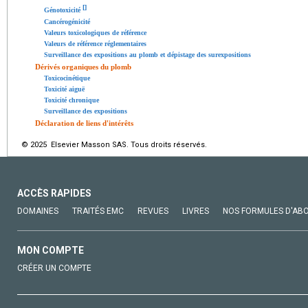
[
]
Génotoxicité
Cancérogénicité
Valeurs toxicologiques de référence
Valeurs de référence réglementaires
Surveillance des expositions au plomb et dépistage des surexpositions
Dérivés organiques du plomb
Toxicocinétique
Toxicité aiguë
Toxicité chronique
Surveillance des expositions
Déclaration de liens d'intérêts
© 2025 Elsevier Masson SAS. Tous droits réservés.
ACCÈS RAPIDES
DOMAINES
TRAITÉS EMC
REVUES
LIVRES
NOS FORMULES D'AB
MON COMPTE
CRÉER UN COMPTE