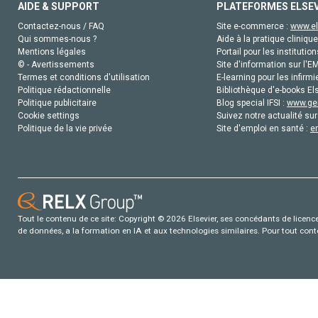
AIDE & SUPPORT
PLATEFORMES ELSE
Contactez-nous / FAQ
Site e-commerce :
www.el
Qui sommes-nous ?
Aide à la pratique clinique
Mentions légales
Portail pour les institution
© - Avertissements
Site d'information sur l'E
Termes et conditions d'utilisation
E-learning pour les infirmi
Politique rédactionnelle
Bibliothèque d'e-books Els
Politique publicitaire
Blog special IFSI :
www.gen
Cookie settings
Suivez notre actualité sur
Politique de la vie privée
Site d'emploi en santé :
e
Tout le contenu de ce site: Copyright © 2026 Elsevier, ses concédants de licence e
de données, a la formation en IA et aux technologies similaires. Pour tout con