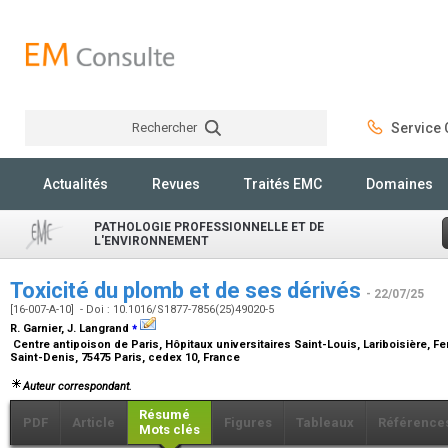
Rechercher
Service C
Rechercher
Actualités
Revues
Traités EMC
Domaines
PATHOLOGIE PROFESSIONNELLE ET DE
L'ENVIRONNEMENT
Toxicité du plomb et de ses dérivés
- 22/07/25
[16-007-A-10] - Doi : 10.1016/S1877-7856(25)49020-5
⁎
R. Garnier, J. Langrand
Centre antipoison de Paris, Hôpitaux universitaires Saint-Louis, Lariboisière, F
Saint-Denis, 75475 Paris, cedex 10, France
Auteur correspondant.
Résumé
PDF
Article
Figures
Tableaux
Référence
Mots clés