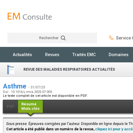
Rechercher
Service C
Rechercher
Actualités
Revues
Traités EMC
Domaines
REVUE DES MALADIES RESPIRATOIRES ACTUALITÉS
Asthme
- 31/07/25
Doi : 10.1016/j.rmra.2025.07.005
Le texte complet de cet article est disponible en PDF.
Résumé
PDF
Mots clés
Sous presse. Épreuves corrigées par l'auteur. Disponible en ligne depuis le 
Cet article a été publié dans un numéro de la revue,
cliquez ici pour y acc