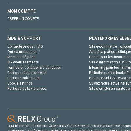
MON COMPTE
CRÉER UN COMPTE
AIDE & SUPPORT
PLATEFORMES ELSE
Contactez-nous / FAQ
Site e-commerce :
www.el
Qui sommes-nous ?
Aide à la pratique clinique
Mentions légales
Portail pour les institution
© - Avertissements
Site d'information sur l'E
Termes et conditions d'utilisation
E-learning pour les infirmi
Politique rédactionnelle
Bibliothèque d'e-books Els
Politique publicitaire
Blog special IFSI :
www.gen
Cookie settings
Suivez notre actualité sur
Politique de la vie privée
Site d'emploi en santé :
e
Tout le contenu de ce site: Copyright © 2026 Elsevier, ses concédants de licence e
de données, a la formation en IA et aux technologies similaires. Pour tout con