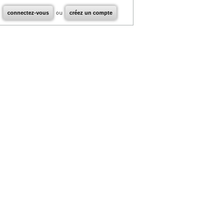
connectez-vous
ou
créez un compte