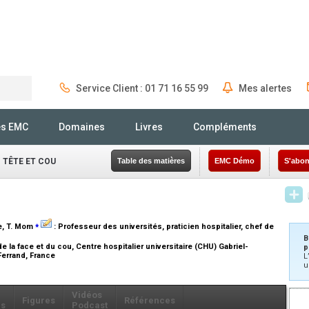
Service Client : 01 71 16 55 99
Mes alertes
Rechercher
és EMC
Domaines
Livres
Compléments
 TÊTE ET COU
Table des matières
EMC Démo
S'abon
⁎
e
, T. Mom
:
Professeur des universités, praticien hospitalier, chef de
B
e la face et du cou, Centre hospitalier universitaire (CHU) Gabriel-
p
Ferrand, France
L
u
Vidéos
Figures
Références
ls
Podcast