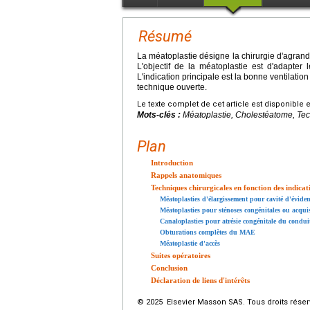
Résumé
La méatoplastie désigne la chirurgie d'agrandi
L'objectif de la méatoplastie est d'adapter 
L'indication principale est la bonne ventilati
technique ouverte.
Le texte complet de cet article est disponible 
Mots-clés :
Méatoplastie, Cholestéatome, Tec
Plan
Introduction
Rappels anatomiques
Techniques chirurgicales en fonction des indicat
Méatoplasties d'élargissement pour cavité d'évid
Méatoplasties pour sténoses congénitales ou acq
Canaloplasties pour atrésie congénitale du conduit
Obturations complètes du MAE
Méatoplastie d'accès
Suites opératoires
Conclusion
Déclaration de liens d'intérêts
© 2025 Elsevier Masson SAS. Tous droits réser