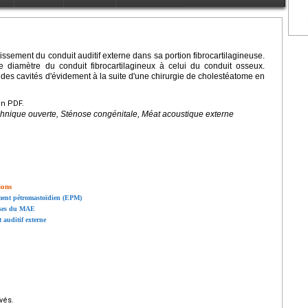
ssement du conduit auditif externe dans sa portion fibrocartilagineuse.
le diamètre du conduit fibrocartilagineux à celui du conduit osseux.
on des cavités d'évidement à la suite d'une chirurgie de cholestéatome en
en PDF.
hnique ouverte, Sténose congénitale, Méat acoustique externe
ions
ement pétromastoïdien (EPM)
uises du MAE
 auditif externe
vés.