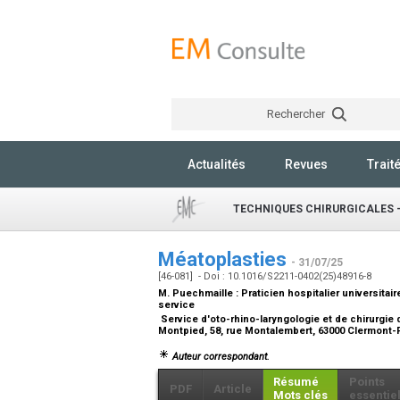
Rechercher
Actualités
Revues
Trait
TECHNIQUES CHIRURGICALES -
Méatoplasties
- 31/07/25
[46-081] - Doi : 10.1016/S2211-0402(25)48916-8
M. Puechmaille :
Praticien hospitalier universitair
service
Service d'oto-rhino-laryngologie et de chirurgie d
Montpied, 58, rue Montalembert, 63000 Clermont-
Auteur correspondant.
Résumé
Points
PDF
Article
Mots clés
essentie