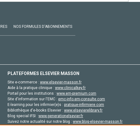
VRES
NOS FORMULES D'ABONNEMENTS
PLATEFORMES ELSEVIER MASSON
Site e-commerce :
www.elsevier-masson.fr
Aide à la pratique clinique :
www.clinicalkey.fr
Portail pour les institutions :
www.em-premium.com
Site d'information sur l'EMC :
emc-info.em-consulte.com
E-learning pour les infirmier(e)s :
pratique-infirmiere.com
Bibliothèque d'e-books Elsevier :
www.elsevierelibrary.fr
Blog special IFSI :
www.generationelsevier.fr
Suivez notre actualité sur notre blog :
www.blog-elsevier-masson.fr
Site d'emploi en santé :
emploisante.com