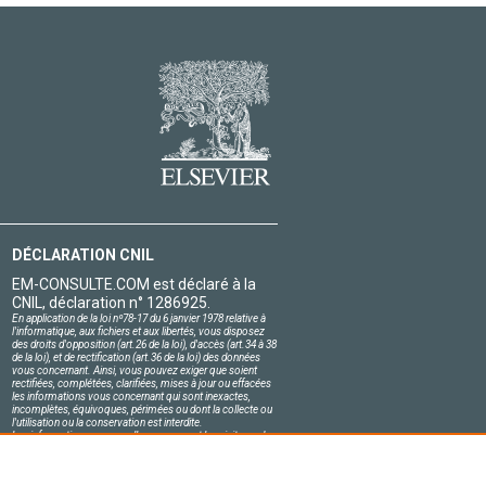
DÉCLARATION CNIL
EM-CONSULTE.COM est déclaré à la
CNIL, déclaration n° 1286925.
En application de la loi nº78-17 du 6 janvier 1978 relative à
l'informatique, aux fichiers et aux libertés, vous disposez
des droits d'opposition (art.26 de la loi), d'accès (art.34 à 38
de la loi), et de rectification (art.36 de la loi) des données
vous concernant. Ainsi, vous pouvez exiger que soient
rectifiées, complétées, clarifiées, mises à jour ou effacées
les informations vous concernant qui sont inexactes,
incomplètes, équivoques, périmées ou dont la collecte ou
l'utilisation ou la conservation est interdite.
Les informations personnelles concernant les visiteurs de
notre site, y compris leur identité, sont confidentielles.
Le responsable du site s'engage sur l'honneur à respecter
les conditions légales de confidentialité applicables en