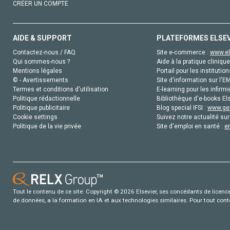
CRÉER UN COMPTE
AIDE & SUPPORT
PLATEFORMES ELSE
Contactez-nous / FAQ
Site e-commerce :
www.el
Qui sommes-nous ?
Aide à la pratique clinique
Mentions légales
Portail pour les institution
© - Avertissements
Site d'information sur l'E
Termes et conditions d'utilisation
E-learning pour les infirmi
Politique rédactionnelle
Bibliothèque d'e-books Els
Politique publicitaire
Blog special IFSI :
www.gen
Cookie settings
Suivez notre actualité sur
Politique de la vie privée
Site d'emploi en santé :
e
Tout le contenu de ce site: Copyright © 2026 Elsevier, ses concédants de licence e
de données, a la formation en IA et aux technologies similaires. Pour tout con