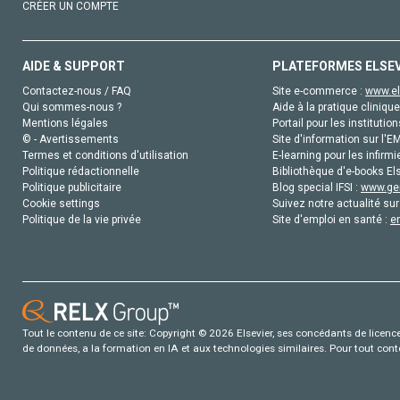
CRÉER UN COMPTE
AIDE & SUPPORT
PLATEFORMES ELSE
Contactez-nous / FAQ
Site e-commerce :
www.el
Qui sommes-nous ?
Aide à la pratique clinique
Mentions légales
Portail pour les institution
© - Avertissements
Site d'information sur l'E
Termes et conditions d'utilisation
E-learning pour les infirmi
Politique rédactionnelle
Bibliothèque d'e-books Els
Politique publicitaire
Blog special IFSI :
www.gen
Cookie settings
Suivez notre actualité sur
Politique de la vie privée
Site d'emploi en santé :
e
Tout le contenu de ce site: Copyright © 2026 Elsevier, ses concédants de licence e
de données, a la formation en IA et aux technologies similaires. Pour tout con