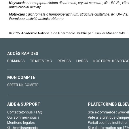
Keywords :
homopiperazinium dichromate, crystal structure, IR, UV-Vis, Hirs
antimicrobial activity
Mots-clés :
dichromate d'homopipérazinium, structure cristalline, IR, UV-Vis
thermique, activité antimicrobienne
© 2025 Académie Nationale de Pharmacie. Publié par Elsevier Masson SAS. To
ACCÈS RAPIDES
DOMAINES
TRAITÉS EMC
REVUES
LIVRES
NOS FORMULES D'AB
MON COMPTE
CRÉER UN COMPTE
AIDE & SUPPORT
PLATEFORMES ELSE
Contactez-nous / FAQ
Site e-commerce :
www.el
Qui sommes-nous ?
Aide à la pratique clinique
Mentions légales
Portail pour les institution
© - Avertissements
Site d'information sur l'E