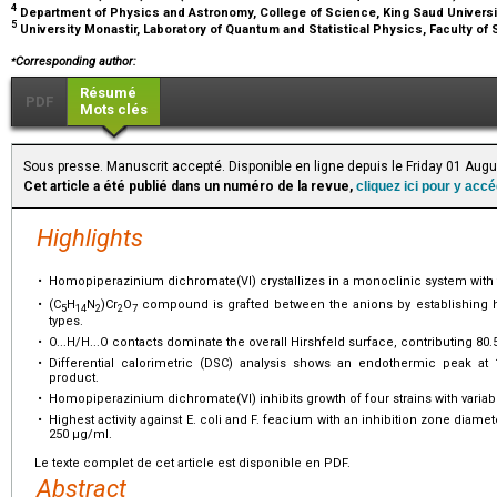
4
Department of Physics and Astronomy, College of Science, King Saud Universit
5
University Monastir, Laboratory of Quantum and Statistical Physics, Faculty of
⁎
Corresponding author:
Résumé
PDF
Mots clés
Sous presse. Manuscrit accepté. Disponible en ligne depuis le Friday 01 Aug
Cet article a été publié dans un numéro de la revue,
cliquez ici pour y acc
Highlights
•
Homopiperazinium dichromate(VI) crystallizes in a monoclinic system wit
•
(C
H
N
)Cr
O
compound is grafted between the anions by establishing
5
14
2
2
7
types.
•
O...H/H...O contacts dominate the overall Hirshfeld surface, contributing 80.
•
Differential calorimetric (DSC) analysis shows an endothermic peak at
product.
•
Homopiperazinium dichromate(VI) inhibits growth of four strains with variabl
•
Highest activity against E. coli and F. feacium with an inhibition zone diame
250 µg/ml.
Le texte complet de cet article est disponible en PDF.
Abstract