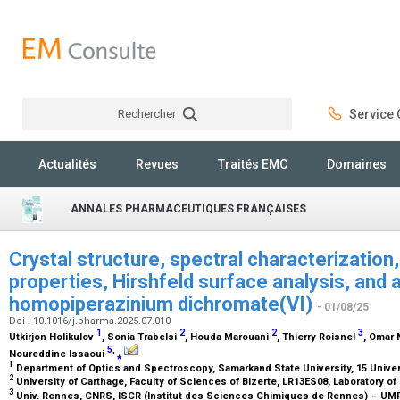
Rechercher
Service C
Rechercher
Actualités
Revues
Traités EMC
Domaines
ANNALES PHARMACEUTIQUES FRANÇAISES
Crystal structure, spectral characterization
properties, Hirshfeld surface analysis, and a
homopiperazinium dichromate(VI)
- 01/08/25
Doi : 10.1016/j.pharma.2025.07.010
1
2
2
3
Utkirjon Holikulov
, Sonia Trabelsi
, Houda Marouani
, Thierry Roisnel
, Omar 
5
,
Noureddine Issaoui
⁎
1
Department of Optics and Spectroscopy, Samarkand State University, 15 Unive
2
University of Carthage, Faculty of Sciences of Bizerte, LR13ES08, Laboratory of 
3
Univ. Rennes, CNRS, ISCR (Institut des Sciences Chimiques de Rennes) – UMR