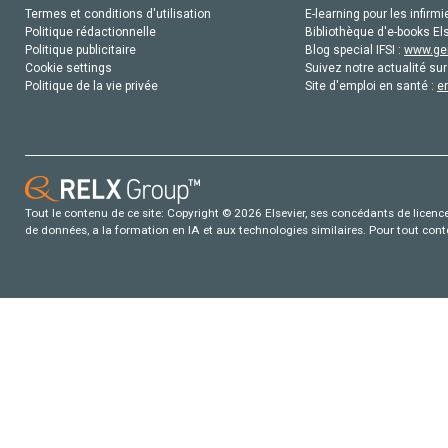
Termes et conditions d'utilisation
E-learning pour les infirmi
Politique rédactionnelle
Bibliothèque d'e-books Els
Politique publicitaire
Blog special IFSI :
www.gen
Cookie settings
Suivez notre actualité sur
Politique de la vie privée
Site d'emploi en santé :
e
Tout le contenu de ce site: Copyright © 2026 Elsevier, ses concédants de licence e
de données, a la formation en IA et aux technologies similaires. Pour tout con