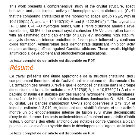
This work presents a comprehensive study of the crystal structure, spect
behavior, and antimicrobial activity of homopiperazinium dichromate (C
H
5
that the compound crystallizes in the monoclinic space group
P
2
/c, with 
1
10.5769(11) Å, and c = 14.7467(10) Å and β =122.941(4) °. The crystal pac
H···O and C–H···O hydrogen bonds, with Hirshfeld surface analysis revea
contributing 80.5% to the overall crystal cohesion. UV-Vis absorption band
with an estimated band gap energy of 3.019 eV, indicating high stability
analysis shows an intense endothermic fusion peak followed by continuo
oxide formation. Antimicrobial tests demonstrate significant inhibition acti
notable antifungal effects against Candida albicans. These results highlight
antimicrobial development and photochemical applications.
Le texte complet de cet article est disponible en PDF.
Résumé
Ce travail présente une étude approfondie de la structure cristalline, des 
comportement thermique et de l'activité antimicrobienne du dichromate d
La diffraction des rayons X révèle que le composé cristallise dans le grou
dimensions de la maille unitaire a = 8,7275(8) Å, b = 10,5769(11) Å et c =
packing cristallin est stabilisé par des liaisons hydrogène intermoléculaire
de surface de Hirshfeld révélant des interactions dominantes O···H/H···O co
du cristal. Les bandes d'absorption UV-Vis sont observées à 279, 354
interdite estimée à 3,019 eV, indiquant une stabilité élevée et une activi
montre un pic endothermique intense de fusion suivi d'une décompositio
d'oxyde de chrome. Les tests antimicrobiens démontrent une activité d'inhibi
testés, y compris des effets antifongiques notables contre Candida albican
potentiel de ce matériau hybride dans le développement d'agents antimicrobi
Le texte complet de cet article est disponible en PDF.