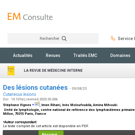
Rechercher
Service C
Rechercher
Actualités
Revues
Traités EMC
Domaines
LA REVUE DE MÉDECINE INTERNE
Des lésions cutanées
- 09/08/25
Cutaneous lesions
Doi : 10.1016/j.revmed.2025.05.006
⁎
Stéphane Vignes
, Imen Rihani, Inès Moloufoukila, Amina Mihoubi
Unité de lymphologie, centre national de reférence des lymphœdèmes primaires
Millon, 75015 Paris, France
⁎
Auteur correspondant.
Le texte complet de cet article est disponible en PDF.
Résumé