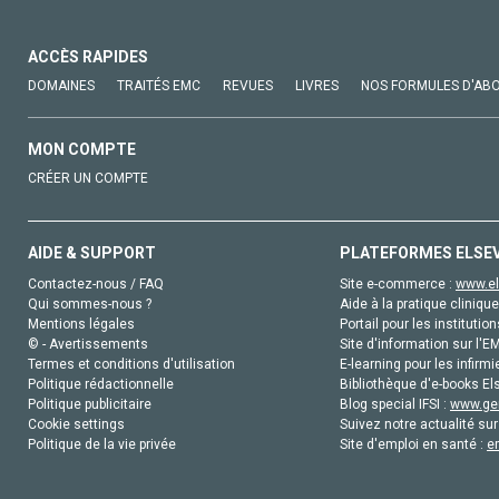
ACCÈS RAPIDES
DOMAINES
TRAITÉS EMC
REVUES
LIVRES
NOS FORMULES D'AB
MON COMPTE
CRÉER UN COMPTE
AIDE & SUPPORT
PLATEFORMES ELSE
Contactez-nous / FAQ
Site e-commerce :
www.el
Qui sommes-nous ?
Aide à la pratique clinique
Mentions légales
Portail pour les institution
© - Avertissements
Site d'information sur l'E
Termes et conditions d'utilisation
E-learning pour les infirmi
Politique rédactionnelle
Bibliothèque d'e-books Els
Politique publicitaire
Blog special IFSI :
www.gen
Cookie settings
Suivez notre actualité sur
Politique de la vie privée
Site d'emploi en santé :
e